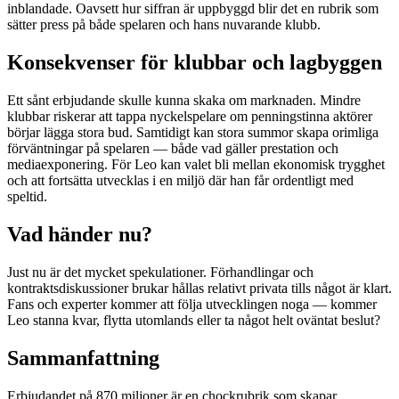
inblandade. Oavsett hur siffran är uppbyggd blir det en rubrik som
sätter press på både spelaren och hans nuvarande klubb.
Konsekvenser för klubbar och lagbyggen
Ett sånt erbjudande skulle kunna skaka om marknaden. Mindre
klubbar riskerar att tappa nyckelspelare om penningstinna aktörer
börjar lägga stora bud. Samtidigt kan stora summor skapa orimliga
förväntningar på spelaren — både vad gäller prestation och
mediaexponering. För Leo kan valet bli mellan ekonomisk trygghet
och att fortsätta utvecklas i en miljö där han får ordentligt med
speltid.
Vad händer nu?
Just nu är det mycket spekulationer. Förhandlingar och
kontraktsdiskussioner brukar hållas relativt privata tills något är klart.
Fans och experter kommer att följa utvecklingen noga — kommer
Leo stanna kvar, flytta utomlands eller ta något helt oväntat beslut?
Sammanfattning
Erbjudandet på 870 miljoner är en chockrubrik som skapar