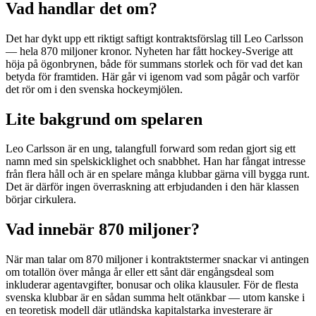
Vad handlar det om?
Det har dykt upp ett riktigt saftigt kontraktsförslag till Leo Carlsson
— hela 870 miljoner kronor. Nyheten har fått hockey-Sverige att
höja på ögonbrynen, både för summans storlek och för vad det kan
betyda för framtiden. Här går vi igenom vad som pågår och varför
det rör om i den svenska hockeymjölen.
Lite bakgrund om spelaren
Leo Carlsson är en ung, talangfull forward som redan gjort sig ett
namn med sin spelskicklighet och snabbhet. Han har fångat intresse
från flera håll och är en spelare många klubbar gärna vill bygga runt.
Det är därför ingen överraskning att erbjudanden i den här klassen
börjar cirkulera.
Vad innebär 870 miljoner?
När man talar om 870 miljoner i kontraktstermer snackar vi antingen
om totallön över många år eller ett sånt där engångsdeal som
inkluderar agentavgifter, bonusar och olika klausuler. För de flesta
svenska klubbar är en sådan summa helt otänkbar — utom kanske i
en teoretisk modell där utländska kapitalstarka investerare är