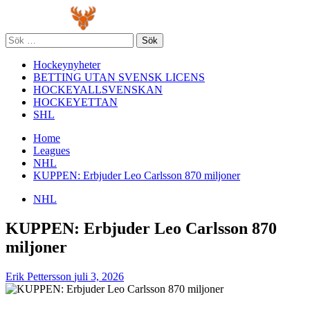
Skip
Primary
to
Menu
content
Sök
efter:
Hockeynyheter
BETTING UTAN SVENSK LICENS
HOCKEYALLSVENSKAN
HOCKEYETTAN
SHL
Home
Leagues
NHL
KUPPEN: Erbjuder Leo Carlsson 870 miljoner
NHL
KUPPEN: Erbjuder Leo Carlsson 870
miljoner
Erik Pettersson
juli 3, 2026