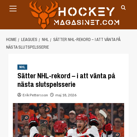
Primary
Skip
Menu
to
content
HOME
LEAGUES
NHL
SÄTTER NHL-REKORD – I ATT VÄNTA PÅ
NÄSTA SLUTSPELSSERIE
NHL
Sätter NHL-rekord – i att vänta på
nästa slutspelsserie
Erik Pettersson
maj 18, 2026