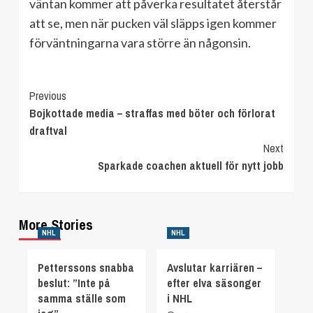
väntan kommer att påverka resultatet återstår
att se, men när pucken väl släpps igen kommer
förväntningarna vara större än någonsin.
Continue
Previous
Bojkottade media – straffas med böter och förlorat
Reading
draftval
Next
Sparkade coachen aktuell för nytt jobb
More Stories
NHL
NHL
Petterssons snabba
Avslutar karriären –
beslut: ”Inte på
efter elva säsonger
samma ställe som
i NHL