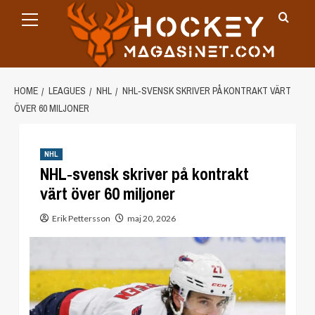
Primary
Skip
Menu
to
content
HOME
LEAGUES
NHL
NHL‑SVENSK SKRIVER PÅ KONTRAKT VÄRT
ÖVER 60 MILJONER
NHL
NHL‑svensk skriver på kontrakt
värt över 60 miljoner
Erik Pettersson
maj 20, 2026