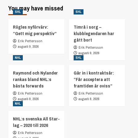
You may have missed
SHL
SHL
Rögles nyförvärv:
Timrå i sorg –
”Gett mig perspektiv”
klubblegendaren har
gått bort
Erik Pettersson
augusti 9, 2026
Erik Pettersson
augusti 9, 2026
NHL
SHL
Raymond och Nylander
Går in i kontraktsår:
rankas bland NHL:s
”Får acceptera att
bästa forwards
framtiden är oviss”
Erik Pettersson
Erik Pettersson
augusti 8, 2026
augusti 8, 2026
NHL
NHL:s svenska All Star-
lag – 2020 till 2026
Erik Pettersson