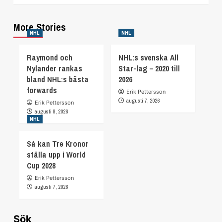
More Stories
NHL
NHL
Raymond och
NHL:s svenska All
Nylander rankas
Star-lag – 2020 till
bland NHL:s bästa
2026
forwards
Erik Pettersson
augusti 7, 2026
Erik Pettersson
augusti 8, 2026
NHL
Så kan Tre Kronor
ställa upp i World
Cup 2028
Erik Pettersson
augusti 7, 2026
Sök