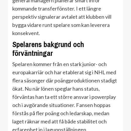
general managern planerar smart inför
kommande transferfönster. I ett längre
perspektiv signalerar avtalet att klubben vill
bygga vidare runt spelare som kan leverera
konsekvent.
Spelarens bakgrund och
förväntningar
Spelaren kommer från en stark junior- och
europakarriär och har etablerat sig i NHL med
flera säsonger där poängproduktionen stadigt
ökat. Nu när lönen speglar hans status,
förväntas han ta ett större ansvar i powerplay
och i avgörande situationer. Fansen hoppas
förstås på fler poäng och ledarskap, medan
laget räknar med att få både stabilitet och
erfarenhet in i laguppställningen.