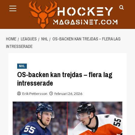
Primary
Skip
Menu
to
content
HOME
LEAGUES
NHL
OS-BACKEN KAN TREJDAS – FLERA LAG
INTRESSERADE
NHL
OS-backen kan trejdas – flera lag
intresserade
Erik Pettersson
februari 26, 2026