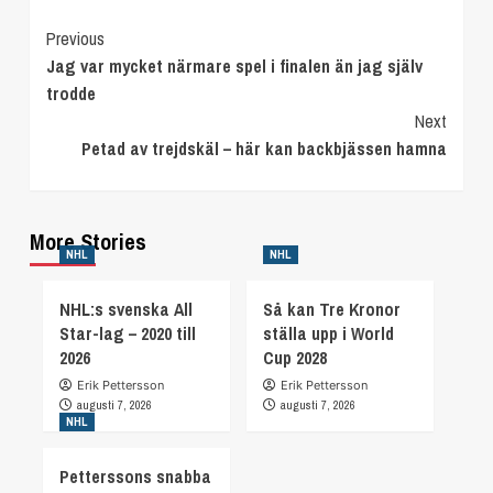
Continue
Previous
Jag var mycket närmare spel i finalen än jag själv
Reading
trodde
Next
Petad av trejdskäl – här kan backbjässen hamna
More Stories
NHL
NHL
NHL:s svenska All
Så kan Tre Kronor
Star-lag – 2020 till
ställa upp i World
2026
Cup 2028
Erik Pettersson
Erik Pettersson
augusti 7, 2026
augusti 7, 2026
NHL
Petterssons snabba