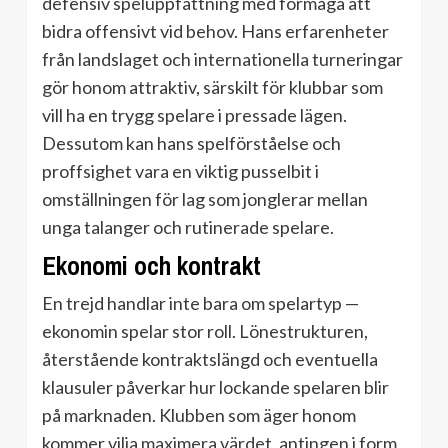
defensiv speluppfattning med förmåga att
bidra offensivt vid behov. Hans erfarenheter
från landslaget och internationella turneringar
gör honom attraktiv, särskilt för klubbar som
vill ha en trygg spelare i pressade lägen.
Dessutom kan hans spelförståelse och
proffsighet vara en viktig pusselbit i
omställningen för lag som jonglerar mellan
unga talanger och rutinerade spelare.
Ekonomi och kontrakt
En trejd handlar inte bara om spelartyp —
ekonomin spelar stor roll. Lönestrukturen,
återstående kontraktslängd och eventuella
klausuler påverkar hur lockande spelaren blir
på marknaden. Klubben som äger honom
kommer vilja maximera värdet, antingen i form