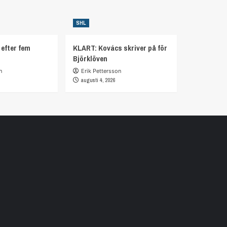
SHL
 efter fem
KLART: Kovács skriver på för
Björklöven
n
Erik Pettersson
augusti 4, 2026