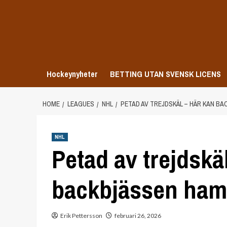
Skip
to
content
Hockeynyheter
BETTING UTAN SVENSK LICENS
HOME
LEAGUES
NHL
PETAD AV TREJDSKÄL – HÄR KAN B
NHL
Petad av trejdskä
backbjässen ha
Erik Pettersson
februari 26, 2026