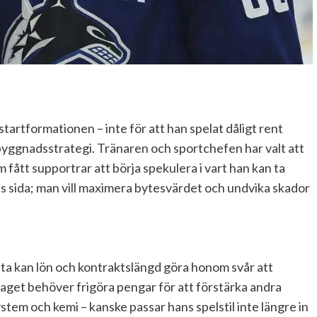
tartformationen – inte för att han spelat dåligt rent
gbyggnadsstrategi. Tränaren och sportchefen har valt att
m fått supportrar att börja spekulera i vart han kan ta
s sida; man vill maximera bytesvärdet och undvika skador
örsta kan lön och kontraktslängd göra honom svår att
 laget behöver frigöra pengar för att förstärka andra
stem och kemi – kanske passar hans spelstil inte längre in