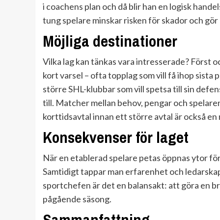
i coachens plan och då blir han en logisk handels
tung spelare minskar risken för skador och gö
Möjliga destinationer
Vilka lag kan tänkas vara intresserade? Först 
kort varsel – ofta topplag som vill få ihop sista
större SHL-klubbar som vill spetsa till sin def
till. Matcher mellan behov, pengar och spelaren
korttidsavtal innan ett större avtal är också en 
Konsekvenser för laget
När en etablerad spelare petas öppnas ytor för y
Samtidigt tappar man erfarenhet och ledarskap 
sportchefen är det en balansakt: att göra en b
pågående säsong.
Sammanfattning