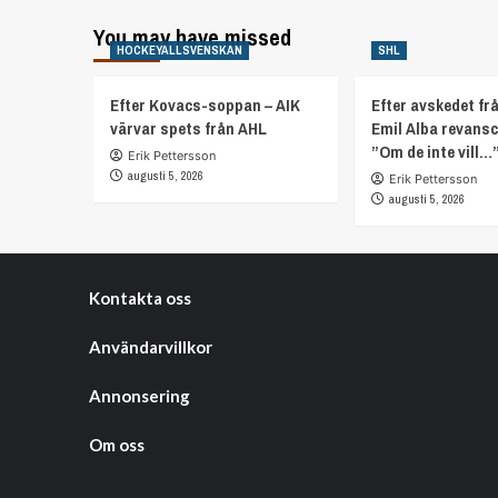
You may have missed
HOCKEYALLSVENSKAN
SHL
Efter Kovacs-soppan – AIK
Efter avskedet fr
värvar spets från AHL
Emil Alba revans
”Om de inte vill…
Erik Pettersson
augusti 5, 2026
Erik Pettersson
augusti 5, 2026
Kontakta oss
Användarvillkor
Annonsering
Om oss