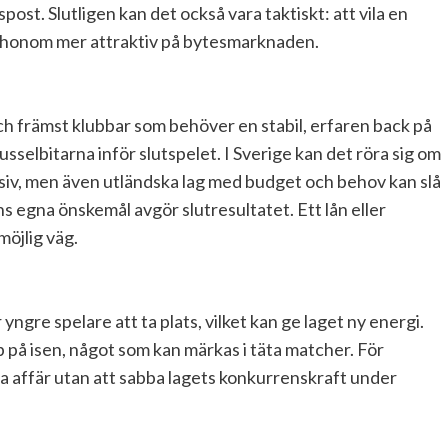
post. Slutligen kan det också vara taktiskt: att vila en
r honom mer attraktiv på bytesmarknaden.
och främst klubbar som behöver en stabil, erfaren back på
 pusselbitarna inför slutspelet. I Sverige kan det röra sig om
ensiv, men även utländska lag med budget och behov kan slå
s egna önskemål avgör slutresultatet. Ett lån eller
möjlig väg.
ngre spelare att ta plats, vilket kan ge laget ny energi.
på isen, något som kan märkas i täta matcher. För
ra affär utan att sabba lagets konkurrenskraft under