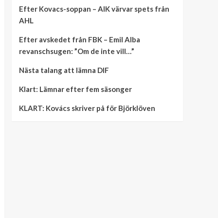
Efter Kovacs-soppan – AIK värvar spets från
AHL
Efter avskedet från FBK – Emil Alba
revanschsugen: ”Om de inte vill…”
Nästa talang att lämna DIF
Klart: Lämnar efter fem säsonger
KLART: Kovács skriver på för Björklöven