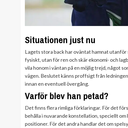
Situationen just nu
Lagets stora back har oväntat hamnat utanför s
fysiskt, utan för ren och skär ekonomi- och la
vila honom i väntan på en möjlig trejd, något so
vägen. Beslutet känns proffsigt från ledningen
innan en eventuell övergång.
Varför blev han petad?
Det finns flera rimliga förklaringar. För det f
behålla i nuvarande konstellation, speciellt om
positioner. För det andra handlar det om spelsy