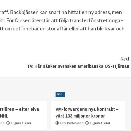
straff. Backbjässen kan snart ha hittat en ny adress, men
. För fansen återstår att följa transferfönstret noga –
tt om det innebär en stor affär eller att han blir kvar och
Next
TV: Här sänker svensken amerikanska OS-stjärnan
NHL
rriären – efter elva
VM-forwardens nya kontrakt –
 NHL
värt 133 miljoner kronor
son
augusti 1, 2026
Erik Pettersson
augusti 1, 2026