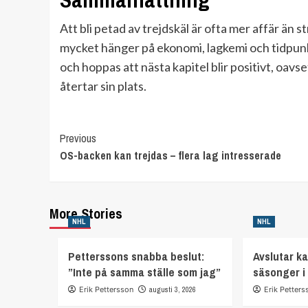
Att bli petad av trejdskäl är ofta mer affär än 
mycket hänger på ekonomi, lagkemi och tidpunkt
och hoppas att nästa kapitel blir positivt, oavse
återtar sin plats.
Continue
Previous
OS-backen kan trejdas – flera lag intresserade
Reading
More Stories
NHL
NHL
Petterssons snabba beslut:
Avslutar ka
”Inte på samma ställe som jag”
säsonger i
Erik Pettersson
augusti 3, 2026
Erik Petters