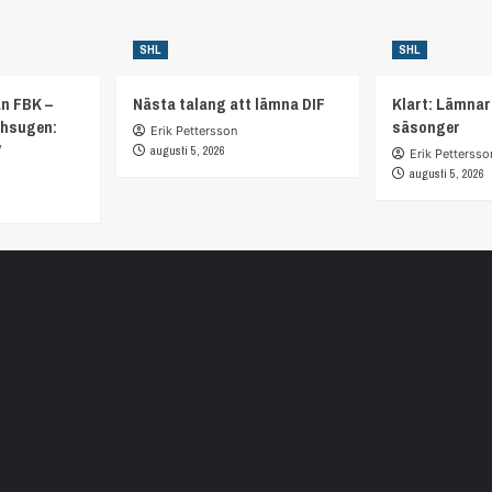
SHL
SHL
ån FBK –
Nästa talang att lämna DIF
Klart: Lämnar
chsugen:
säsonger
Erik Pettersson
”
augusti 5, 2026
Erik Pettersso
augusti 5, 2026