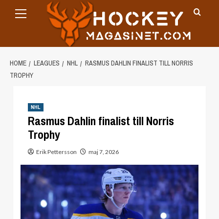
Primary
Skip
Menu
to
content
HOME
LEAGUES
NHL
RASMUS DAHLIN FINALIST TILL NORRIS
TROPHY
NHL
Rasmus Dahlin finalist till Norris
Trophy
Erik Pettersson
maj 7, 2026