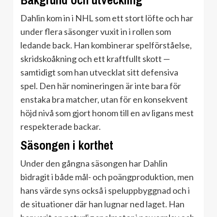
Bakgrund och utveckling
Dahlin kom in i NHL som ett stort löfte och har
under flera säsonger vuxit in i rollen som
ledande back. Han kombinerar spelförståelse,
skridskoåkning och ett kraftfullt skott —
samtidigt som han utvecklat sitt defensiva
spel. Den här nomineringen är inte bara för
enstaka bra matcher, utan för en konsekvent
höjd nivå som gjort honom till en av ligans mest
respekterade backar.
Säsongen i korthet
Under den gångna säsongen har Dahlin
bidragit i både mål- och poängproduktion, men
hans värde syns också i speluppbyggnad och i
de situationer där han lugnar ned laget. Han