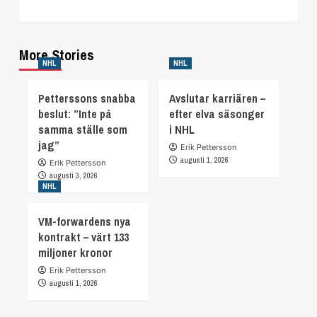
More Stories
NHL
NHL
Petterssons snabba
Avslutar karriären –
beslut: ”Inte på
efter elva säsonger
samma ställe som
i NHL
jag”
Erik Pettersson
augusti 1, 2026
Erik Pettersson
augusti 3, 2026
NHL
VM-forwardens nya
kontrakt – värt 133
miljoner kronor
Erik Pettersson
augusti 1, 2026