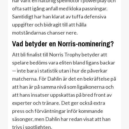
har varit en naturlig spelmotor i powerplay och
ofta satt igång anfall med kloka passningar.
Samtidigt har han klarat av tuffa defensiva
uppgifter och bidragit till att hålla
motståndarnas chanser nere.
Vad betyder en Norris-nominering?
Att bli finalist till Norris Trophy betyder att
spelare bedöms vara eliten bland ligans backar
— inte bara i statistik utan i hur de påverkar
matcherna. För Dahlin är det en bekräftelse på
att han är på samma nivå som ligaikonerna och
att hans insatser uppskattas på bred front av
experter och tränare. Det ger också extra
press och förväntningar inför kommande
säsonger, men Dahlin har redan visat att han
trivs i spotlighten.