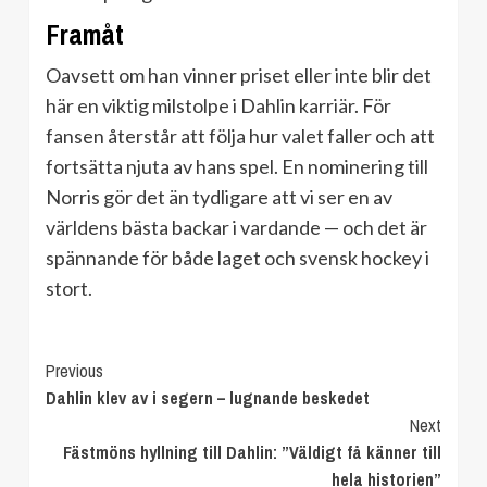
Framåt
Oavsett om han vinner priset eller inte blir det
här en viktig milstolpe i Dahlin karriär. För
fansen återstår att följa hur valet faller och att
fortsätta njuta av hans spel. En nominering till
Norris gör det än tydligare att vi ser en av
världens bästa backar i vardande — och det är
spännande för både laget och svensk hockey i
stort.
Continue
Previous
Dahlin klev av i segern – lugnande beskedet
Reading
Next
Fästmöns hyllning till Dahlin: ”Väldigt få känner till
hela historien”