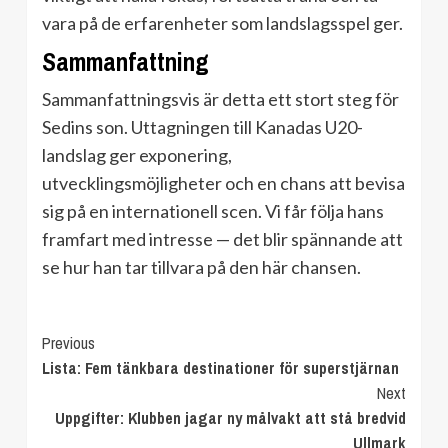
vara på de erfarenheter som landslagsspel ger.
Sammanfattning
Sammanfattningsvis är detta ett stort steg för
Sedins son. Uttagningen till Kanadas U20-
landslag ger exponering,
utvecklingsmöjligheter och en chans att bevisa
sig på en internationell scen. Vi får följa hans
framfart med intresse — det blir spännande att
se hur han tar tillvara på den här chansen.
Continue
Previous
Lista: Fem tänkbara destinationer för superstjärnan
Reading
Next
Uppgifter: Klubben jagar ny målvakt att stå bredvid
Ullmark