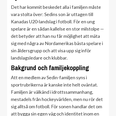
Det har kommit beskedet alla i familjen måste
vara stolta över: Sedins son är uttagen till
Kanadas U20-landslag i fotboll. För en ung
spelare är en sådan kallelse en stor milstolpe —
det betyder att han nu får möjlighet att mäta
sig med några av Nordamerikas bästa spelare i
sin åldersgrupp och att visa upp sig inför
landslagsledare och klubbar.
Bakgrund och familjekoppling
Att en medlem av Sedin-familjen syns i
sportrubrikerna är kanske inte helt oväntat.
Familjen är välkänd i idrottssammanhang,
mestadels från hockeyvärlden, men nu rör det
sig alltså om fotboll. För sonen handlar det om
att bygga sin egen väg och identitet inom en