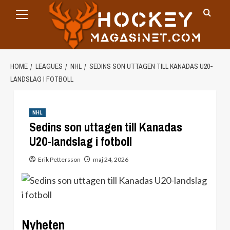
Primary
Skip
Menu
to
content
HOME
LEAGUES
NHL
SEDINS SON UTTAGEN TILL KANADAS U20-
LANDSLAG I FOTBOLL
NHL
Sedins son uttagen till Kanadas
U20-landslag i fotboll
Erik Pettersson
maj 24, 2026
Nyheten