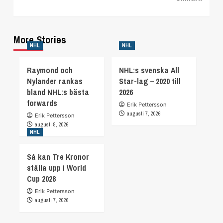
More Stories
NHL
NHL
Raymond och
NHL:s svenska All
Nylander rankas
Star-lag – 2020 till
bland NHL:s bästa
2026
forwards
Erik Pettersson
augusti 7, 2026
Erik Pettersson
augusti 8, 2026
NHL
Så kan Tre Kronor
ställa upp i World
Cup 2028
Erik Pettersson
augusti 7, 2026