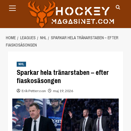
Primary
Skip
Menu
to
content
HOME
LEAGUES
NHL
SPARKAR HELA TRÄNARSTABEN – EFTER
FIASKOSÄSONGEN
NHL
Sparkar hela tränarstaben – efter
fiaskosäsongen
Erik Pettersson
maj 19, 2026