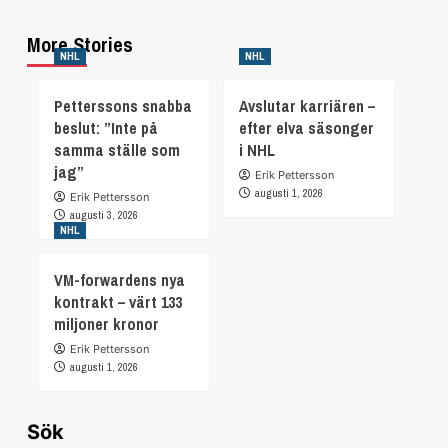
More Stories
NHL
NHL
Petterssons snabba
Avslutar karriären –
beslut: ”Inte på
efter elva säsonger
samma ställe som
i NHL
jag”
Erik Pettersson
augusti 1, 2026
Erik Pettersson
augusti 3, 2026
NHL
VM-forwardens nya
kontrakt – värt 133
miljoner kronor
Erik Pettersson
augusti 1, 2026
Sök