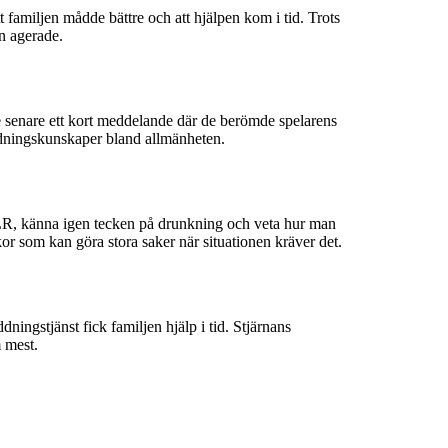
t familjen mådde bättre och att hjälpen kom i tid. Trots
n agerade.
e senare ett kort meddelande där de berömde spelarens
ddningskunskaper bland allmänheten.
HLR, känna igen tecken på drunkning och veta hur man
kor som kan göra stora saker när situationen kräver det.
ingstjänst fick familjen hjälp i tid. Stjärnans
m mest.