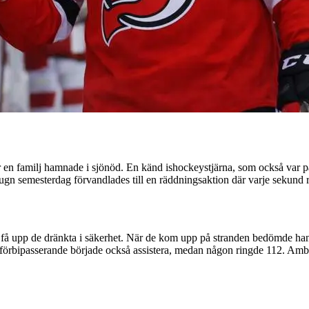
 en familj hamnade i sjönöd. En känd ishockeystjärna, som också var på 
 lugn semesterdag förvandlades till en räddningsaktion där varje sekund 
att få upp de dränkta i säkerhet. När de kom upp på stranden bedömde han 
 förbipasserande började också assistera, medan någon ringde 112. Ambu