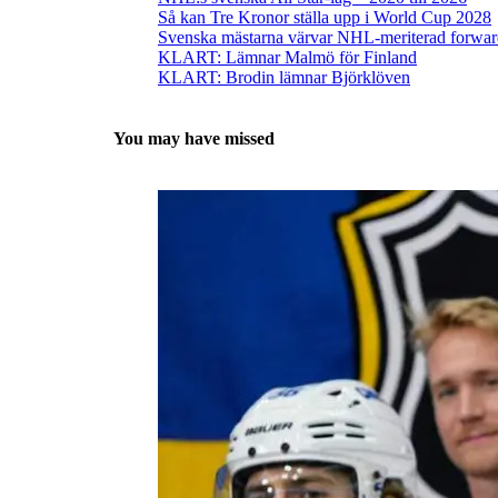
Så kan Tre Kronor ställa upp i World Cup 2028
Svenska mästarna värvar NHL-meriterad forwa
KLART: Lämnar Malmö för Finland
KLART: Brodin lämnar Björklöven
You may have missed