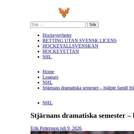
Skip
Primary
to
Menu
content
Sök
efter:
Hockeynyheter
BETTING UTAN SVENSK LICENS
HOCKEYALLSVENSKAN
HOCKEYETTAN
SHL
Home
Leagues
NHL
Stjärnans dramatiska semester – hjälpte familj f
NHL
Stjärnans dramatiska semester – 
Erik Pettersson
juli 9, 2026