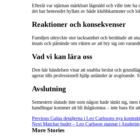
Efteråt var stjärnan märkbart lågmäld och ville inte ha 
det har beteendet hyllats av både klubbkamrater och l
Reaktioner och konsekvenser
Familjen uttryckte stor tacksamhet och berättade att u
insats och påminde om vikten av att bry sig om varand
Vad vi kan lära oss
Den här händelsen visar att snabba beslut och grundl
agerar tills professionell hjälp anländer är avgörande. 
Avslutning
Semestern slutade inte som någon hade tänkt sig, men t
handlingar kommer att bli ihågkomna – inte bara för at
Continue
Previous
Galna detaljerna i Leo Carlssons nya kontrak
Next
Matchar budet – Leo Carlsson stannar i Anaheim
Reading
More Stories