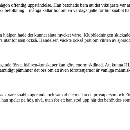
någon offentlig uppståndelse. Han betonade bara att det viktigaste var at
okalbefolkning – många kallar honom en vardagshjälte för hur snabbt ha
tan hjälpen hade det kunnat sluta mycket värre. Klubbledningen skickad
ra utanför isen också. Händelsen väckte också prat om vikten av sjörä
äggande första hjälpen-kunskaper kan göra enorm skillnad. Att kunna 
Samtidigt påminner det oss om att även idrottsstjärnor är vanliga männis
ack vare snabbt agerande och samarbete mellan en privatperson och räddn
t han spelar på hög nivå, utan för att han stod upp när det behövdes so
t