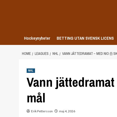
Skip
to
content
Hockeynyheter
BETTING UTAN SVENSK LICENS
HOME
LEAGUES
NHL
VANN JÄTTEDRAMAT – MED NIO (!) S
NHL
Vann jättedramat 
mål
Erik Pettersson
maj 4, 2026