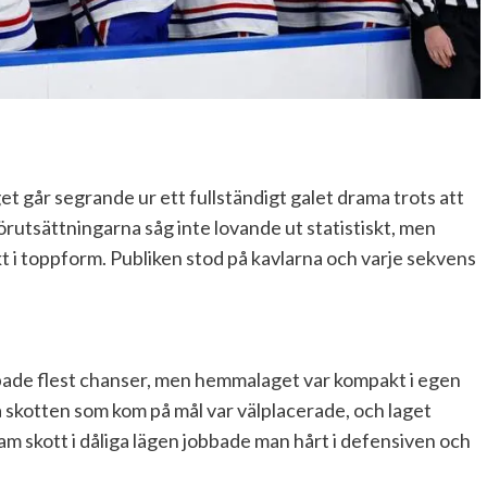
t går segrande ur ett fullständigt galet drama trots att
 Förutsättningarna såg inte lovande ut statistiskt, men
kt i toppform. Publiken stod på kavlarna och varje sekvens
de flest chanser, men hemmalaget var kompakt i egen
 skotten som kom på mål var välplacerade, och laget
fram skott i dåliga lägen jobbade man hårt i defensiven och