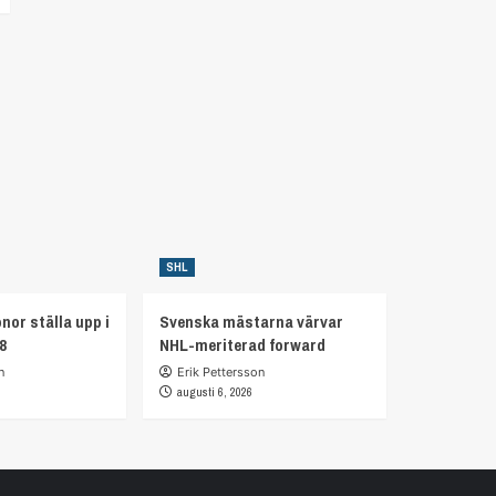
SHL
nor ställa upp i
Svenska mästarna värvar
8
NHL-meriterad forward
n
Erik Pettersson
augusti 6, 2026