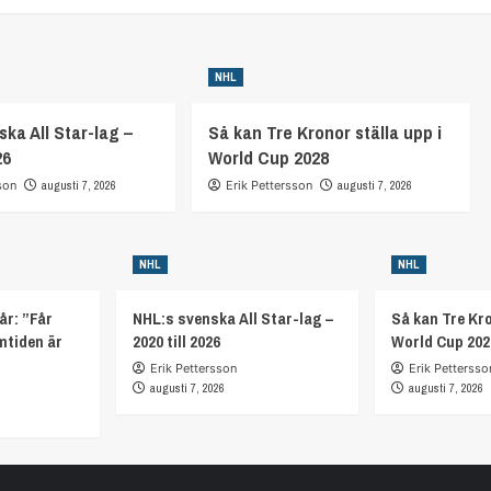
NHL
ka All Star-lag –
Så kan Tre Kronor ställa upp i
26
World Cup 2028
son
augusti 7, 2026
Erik Pettersson
augusti 7, 2026
NHL
NHL
år: ”Får
NHL:s svenska All Star-lag –
Så kan Tre Kro
mtiden är
2020 till 2026
World Cup 202
Erik Pettersson
Erik Pettersso
augusti 7, 2026
augusti 7, 2026