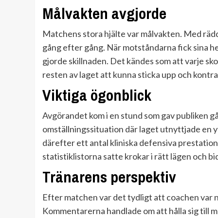
Målvakten avgjorde
Matchens stora hjälte var målvakten. Med rädd
gång efter gång. När motståndarna fick sina h
gjorde skillnaden. Det kändes som att varje sko
resten av laget att kunna sticka upp och kontra
Viktiga ögonblick
Avgörandet kom i en stund som gav publiken gå
omställningssituation där laget utnyttjade en 
därefter ett antal kliniska defensiva prestati
statistiklistorna satte krokar i rätt lägen och bi
Tränarens perspektiv
Efter matchen var det tydligt att coachen var n
Kommentarerna handlade om att hålla sig till m