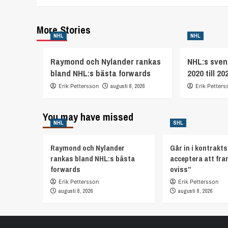
More Stories
NHL
NHL
Raymond och Nylander rankas
NHL:s svens
bland NHL:s bästa forwards
2020 till 20
Erik Pettersson
augusti 8, 2026
Erik Petters
You may have missed
NHL
SHL
Raymond och Nylander
Går in i kontrakts
rankas bland NHL:s bästa
acceptera att fra
forwards
oviss”
Erik Pettersson
Erik Pettersson
augusti 8, 2026
augusti 8, 2026