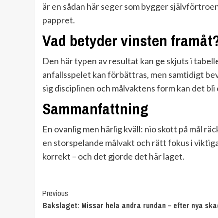
är en sådan här seger som bygger självförtroen
pappret.
Vad betyder vinsten framåt
Den här typen av resultat kan ge skjuts i tabelle
anfallsspelet kan förbättras, men samtidigt be
sig disciplinen och målvaktens form kan det bl
Sammanfattning
En ovanlig men härlig kväll: nio skott på mål rä
en storspelande målvakt och rätt fokus i viktiga
korrekt – och det gjorde det här laget.
Continue
Previous
Bakslaget: Missar hela andra rundan – efter nya sk
Reading