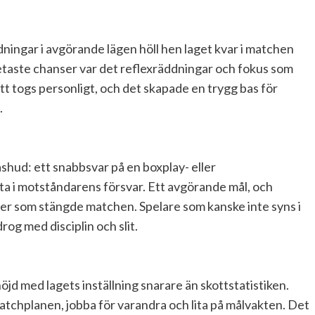
ningar i avgörande lägen höll hen laget kvar i matchen
etaste chanser var det reflexräddningar och fokus som
tt togs personligt, och det skapade en trygg bas för
.
shud: ett snabbsvar på en boxplay- eller
yta i motståndarens försvar. Ett avgörande mål, och
oner som stängde matchen. Spelare som kanske inte syns i
drog med disciplin och slit.
öjd med lagets inställning snarare än skottstatistiken.
atchplanen, jobba för varandra och lita på målvakten. Det