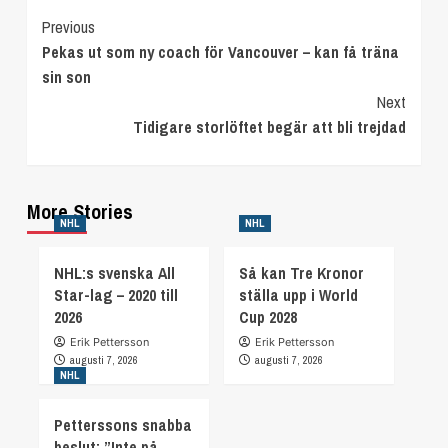
Continue
Previous
Pekas ut som ny coach för Vancouver – kan få träna
Reading
sin son
Next
Tidigare storlöftet begär att bli trejdad
More Stories
NHL
NHL
NHL:s svenska All
Så kan Tre Kronor
Star-lag – 2020 till
ställa upp i World
2026
Cup 2028
Erik Pettersson
Erik Pettersson
augusti 7, 2026
augusti 7, 2026
NHL
Petterssons snabba
beslut: ”Inte på