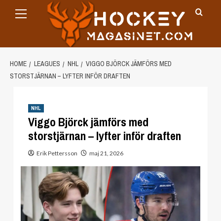
Primary
Skip
Menu
to
content
HOME
LEAGUES
NHL
VIGGO BJÖRCK JÄMFÖRS MED
STORSTJÄRNAN – LYFTER INFÖR DRAFTEN
NHL
Viggo Björck jämförs med
storstjärnan – lyfter inför draften
Erik Pettersson
maj 21, 2026