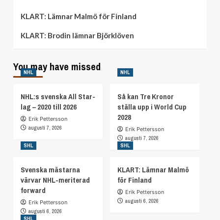
KLART: Lämnar Malmö för Finland
KLART: Brodin lämnar Björklöven
You may have missed
NHL
NHL
NHL:s svenska All Star-
Så kan Tre Kronor
lag – 2020 till 2026
ställa upp i World Cup
2028
Erik Pettersson
augusti 7, 2026
Erik Pettersson
augusti 7, 2026
SHL
SHL
Svenska mästarna
KLART: Lämnar Malmö
värvar NHL-meriterad
för Finland
forward
Erik Pettersson
augusti 6, 2026
Erik Pettersson
augusti 6, 2026
SHL