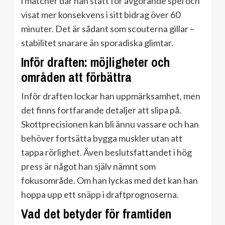
i matcher där han stått för avgörande spel och
visat mer konsekvens i sitt bidrag över 60
minuter. Det är sådant som scouterna gillar –
stabilitet snarare än sporadiska glimtar.
Inför draften: möjligheter och
områden att förbättra
Inför draften lockar han uppmärksamhet, men
det finns fortfarande detaljer att slipa på.
Skottprecisionen kan bli ännu vassare och han
behöver fortsätta bygga muskler utan att
tappa rörlighet. Även beslutsfattandet i hög
press är något han själv nämnt som
fokusområde. Om han lyckas med det kan han
hoppa upp ett snäpp i draftprognoserna.
Vad det betyder för framtiden