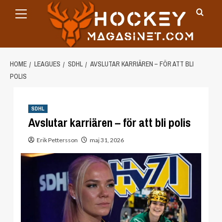
Primary
Skip
Menu
to
content
HOME
LEAGUES
SDHL
AVSLUTAR KARRIÄREN – FÖR ATT BLI
POLIS
SDHL
Avslutar karriären – för att bli polis
Erik Pettersson
maj 31, 2026