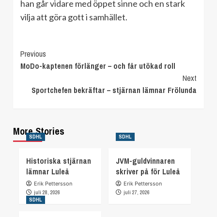
han går vidare med öppet sinne och en stark
vilja att göra gott i samhället.
Continue
Previous
MoDo-kaptenen förlänger – och får utökad roll
Reading
Next
Sportchefen bekräftar – stjärnan lämnar Frölunda
More Stories
SDHL
SDHL
Historiska stjärnan
JVM-guldvinnaren
lämnar Luleå
skriver på för Luleå
Erik Pettersson
Erik Pettersson
juli 28, 2026
juli 27, 2026
SDHL