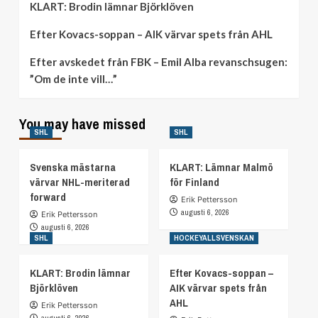
KLART: Brodin lämnar Björklöven
Efter Kovacs-soppan – AIK värvar spets från AHL
Efter avskedet från FBK – Emil Alba revanschsugen:
”Om de inte vill…”
You may have missed
SHL
SHL
Svenska mästarna
KLART: Lämnar Malmö
värvar NHL-meriterad
för Finland
forward
Erik Pettersson
augusti 6, 2026
Erik Pettersson
augusti 6, 2026
SHL
HOCKEYALLSVENSKAN
KLART: Brodin lämnar
Efter Kovacs-soppan –
Björklöven
AIK värvar spets från
AHL
Erik Pettersson