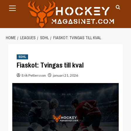
Primary
Skip
Menu
to
content
HOME
LEAGUES
SDHL
FIASKOT: TVINGAS TILL KVAL
SDHL
Fiaskot: Tvingas till kval
Erik Pettersson
januari 21, 2026