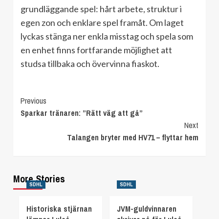
grundläggande spel: hårt arbete, struktur i
egen zon och enklare spel framåt. Om laget
lyckas stänga ner enkla misstag och spela som
en enhet finns fortfarande möjlighet att
studsa tillbaka och övervinna fiaskot.
Continue
Previous
Sparkar tränaren: ”Rätt väg att gå”
Reading
Next
Talangen bryter med HV71 – flyttar hem
More Stories
SDHL
SDHL
Historiska stjärnan
JVM-guldvinnaren