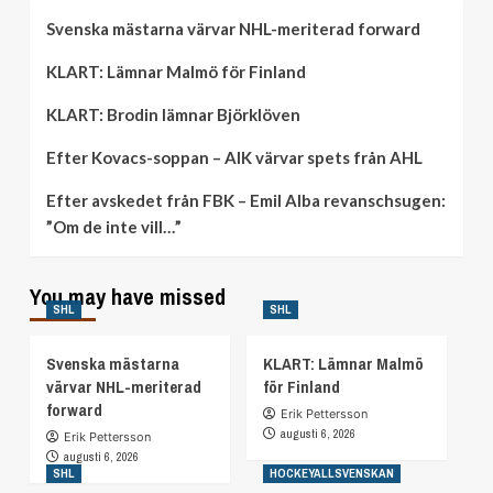
Svenska mästarna värvar NHL-meriterad forward
KLART: Lämnar Malmö för Finland
KLART: Brodin lämnar Björklöven
Efter Kovacs-soppan – AIK värvar spets från AHL
Efter avskedet från FBK – Emil Alba revanschsugen:
”Om de inte vill…”
You may have missed
SHL
SHL
Svenska mästarna
KLART: Lämnar Malmö
värvar NHL-meriterad
för Finland
forward
Erik Pettersson
augusti 6, 2026
Erik Pettersson
augusti 6, 2026
SHL
HOCKEYALLSVENSKAN