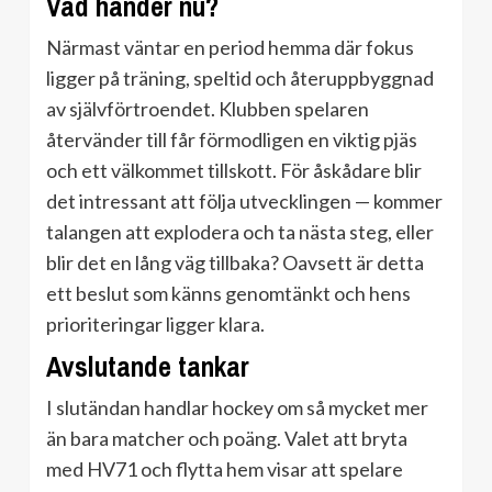
Vad händer nu?
Närmast väntar en period hemma där fokus
ligger på träning, speltid och återuppbyggnad
av självförtroendet. Klubben spelaren
återvänder till får förmodligen en viktig pjäs
och ett välkommet tillskott. För åskådare blir
det intressant att följa utvecklingen — kommer
talangen att explodera och ta nästa steg, eller
blir det en lång väg tillbaka? Oavsett är detta
ett beslut som känns genomtänkt och hens
prioriteringar ligger klara.
Avslutande tankar
I slutändan handlar hockey om så mycket mer
än bara matcher och poäng. Valet att bryta
med HV71 och flytta hem visar att spelare