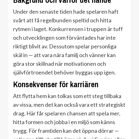
Bakgrund och varför det hände
Under den senaste tiden hade spelaren haft
svårt att få regelbunden speltid och hitta
rytmen i laget. Konkurrensen i truppen är tuff
och utvecklingen som förväntades har inte
riktigt blivit av. Dessutom spelar personliga
skäl in — att vara nära familj och vänner kan
göra stor skillnad när motivationen och
självförtroendet behöver byggas upp igen.
Konsekvenser för karriären
Att flytta hem kan tolkas som ett steg tillbaka
av vissa, men det kan också vara ett strategiskt
drag. Här får spelaren chansen att spela mer,
hitta formen och jobba i en miljö som känns
trygg. För framtiden kan det öppna dörrar —