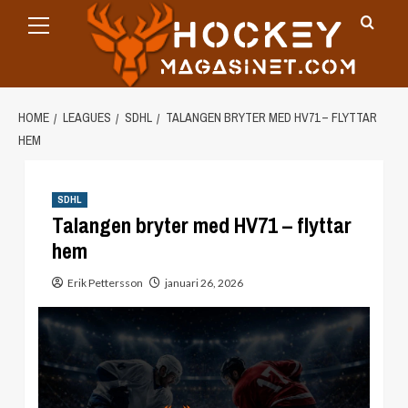
Primary
Skip
Menu
to
content
HOME
LEAGUES
SDHL
TALANGEN BRYTER MED HV71 – FLYTTAR
HEM
SDHL
Talangen bryter med HV71 – flyttar
hem
Erik Pettersson
januari 26, 2026