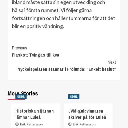
ibland måste sätta sin egen utveckling och
hälsa i första rummet. Vi följer gärna
fortsättningen och håller tummarna för att det
blir en positiv vändning.
Continue
Previous
Fiaskot: Tvingas till kval
Reading
Next
Nyckelspelaren stannar i Frölunda: ”Enkelt beslut”
More Stories
SDHL
SDHL
Historiska stjärnan
JVM-guldvinnaren
lämnar Luleå
skriver på för Luleå
Erik Pettersson
Erik Pettersson