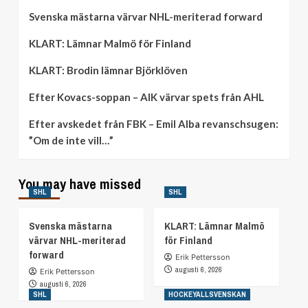
Svenska mästarna värvar NHL-meriterad forward
KLART: Lämnar Malmö för Finland
KLART: Brodin lämnar Björklöven
Efter Kovacs-soppan – AIK värvar spets från AHL
Efter avskedet från FBK – Emil Alba revanschsugen:
”Om de inte vill…”
You may have missed
SHL
SHL
Svenska mästarna
KLART: Lämnar Malmö
värvar NHL-meriterad
för Finland
forward
Erik Pettersson
augusti 6, 2026
Erik Pettersson
augusti 6, 2026
SHL
HOCKEYALLSVENSKAN