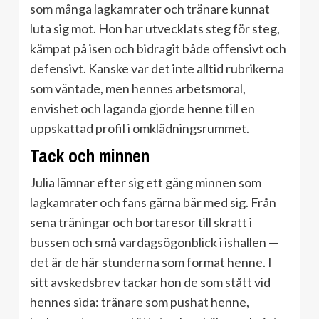
som många lagkamrater och tränare kunnat
luta sig mot. Hon har utvecklats steg för steg,
kämpat på isen och bidragit både offensivt och
defensivt. Kanske var det inte alltid rubrikerna
som väntade, men hennes arbetsmoral,
envishet och laganda gjorde henne till en
uppskattad profil i omklädningsrummet.
Tack och minnen
Julia lämnar efter sig ett gäng minnen som
lagkamrater och fans gärna bär med sig. Från
sena träningar och bortaresor till skratt i
bussen och små vardagsögonblick i ishallen —
det är de här stunderna som format henne. I
sitt avskedsbrev tackar hon de som stått vid
hennes sida: tränare som pushat henne,