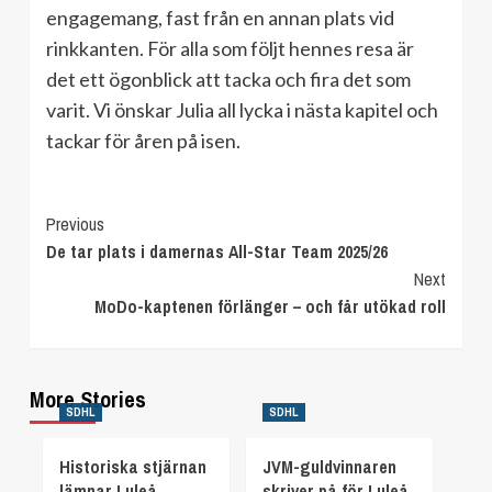
engagemang, fast från en annan plats vid
rinkkanten. För alla som följt hennes resa är
det ett ögonblick att tacka och fira det som
varit. Vi önskar Julia all lycka i nästa kapitel och
tackar för åren på isen.
Continue
Previous
De tar plats i damernas All-Star Team 2025/26
Reading
Next
MoDo-kaptenen förlänger – och får utökad roll
More Stories
SDHL
SDHL
Historiska stjärnan
JVM-guldvinnaren
lämnar Luleå
skriver på för Luleå