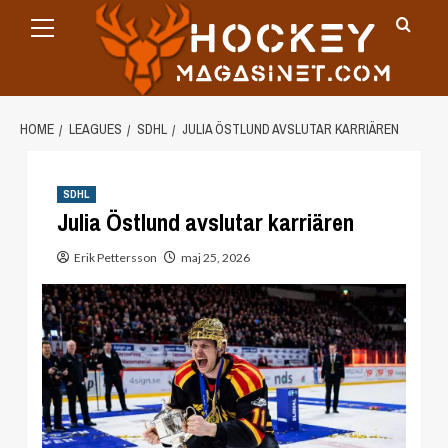
Primary
Skip
Menu
to
content
HOME
LEAGUES
SDHL
JULIA ÖSTLUND AVSLUTAR KARRIÄREN
SDHL
Julia Östlund avslutar karriären
Erik Pettersson
maj 25, 2026