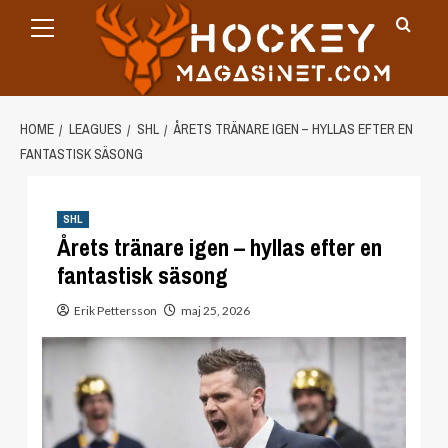
Primary
Skip
Menu
to
content
HOME
LEAGUES
SHL
ÅRETS TRÄNARE IGEN – HYLLAS EFTER EN
FANTASTISK SÄSONG
SHL
Årets tränare igen – hyllas efter en
fantastisk säsong
Erik Pettersson
maj 25, 2026