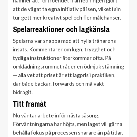
nämner att förtroendet från ledningen gjort
att de vågat ta egna initiativ på isen, vilket i sin
tur gett mer kreativt spel och fler målchanser.
Spelarreaktioner och lagkänsla
Spelarna var snabba med att hylla tränarens
insats. Kommentarer om lugn, trygghet och
tydliga instruktioner återkommer ofta. På
omklädningsrummet råder en ödmjuk stämning
— alla vet att priset är ett lagpris i praktiken,
där både backar, forwards och målvakt
bidragit.
Titt framåt
Nu väntar arbete inför nästa säsong.
Förväntningarna har höjts, men laget vill gärna
behålla fokus på processen snarare än på titlar.