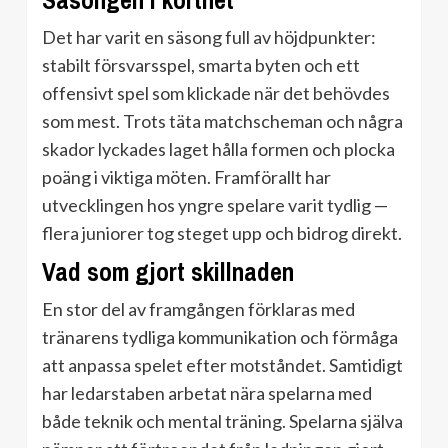
Säsongen i korthet
Det har varit en säsong full av höjdpunkter:
stabilt försvarsspel, smarta byten och ett
offensivt spel som klickade när det behövdes
som mest. Trots täta matchscheman och några
skador lyckades laget hålla formen och plocka
poäng i viktiga möten. Framförallt har
utvecklingen hos yngre spelare varit tydlig —
flera juniorer tog steget upp och bidrog direkt.
Vad som gjort skillnaden
En stor del av framgången förklaras med
tränarens tydliga kommunikation och förmåga
att anpassa spelet efter motståndet. Samtidigt
har ledarstaben arbetat nära spelarna med
både teknik och mental träning. Spelarna själva