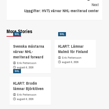
Reading
Next
Uppgifter: HV71 värvar NHL-meriterad center
More Stories
SHL
SHL
Svenska mästarna
KLART: Lämnar
värvar NHL-
Malmö för Finland
meriterad forward
Erik Pettersson
augusti 6, 2026
Erik Pettersson
augusti 6, 2026
SHL
KLART: Brodin
lämnar Björklöven
Erik Pettersson
augusti 6, 2026