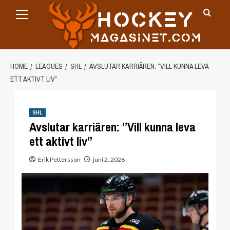
Primary
Skip
Menu
to
content
HOME
LEAGUES
SHL
AVSLUTAR KARRIÄREN: ”VILL KUNNA LEVA
ETT AKTIVT LIV”
SHL
Avslutar karriären: ”Vill kunna leva
ett aktivt liv”
Erik Pettersson
juni 2, 2026