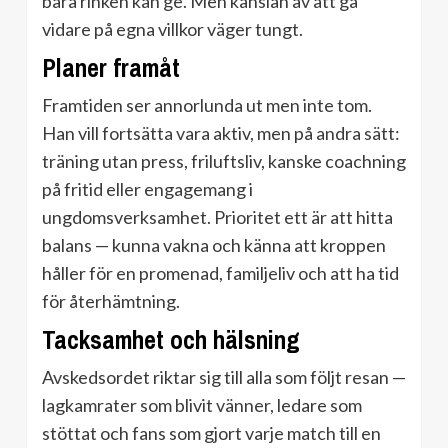
bara rinken kan ge. Men känslan av att gå
vidare på egna villkor väger tungt.
Planer framåt
Framtiden ser annorlunda ut men inte tom.
Han vill fortsätta vara aktiv, men på andra sätt:
träning utan press, friluftsliv, kanske coachning
på fritid eller engagemang i
ungdomsverksamhet. Prioritet ett är att hitta
balans — kunna vakna och känna att kroppen
håller för en promenad, familjeliv och att ha tid
för återhämtning.
Tacksamhet och hälsning
Avskedsordet riktar sig till alla som följt resan —
lagkamrater som blivit vänner, ledare som
stöttat och fans som gjort varje match till en