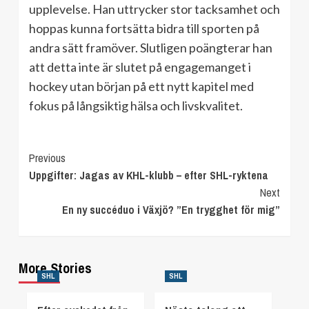
upplevelse. Han uttrycker stor tacksamhet och
hoppas kunna fortsätta bidra till sporten på
andra sätt framöver. Slutligen poängterar han
att detta inte är slutet på engagemanget i
hockey utan början på ett nytt kapitel med
fokus på långsiktig hälsa och livskvalitet.
Continue
Previous
Uppgifter: Jagas av KHL-klubb – efter SHL-ryktena
Reading
Next
En ny succéduo i Växjö? ”En trygghet för mig”
More Stories
SHL
SHL