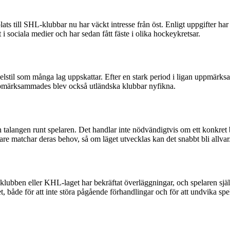
ats till SHL-klubbar nu har väckt intresse från öst. Enligt uppgifter ha
 sociala medier och har sedan fått fäste i olika hockeykretsar.
spelstil som många lag uppskattar. Efter en stark period i ligan uppmärk
märksammades blev också utländska klubbar nyfikna.
 talangen runt spelaren. Det handlar inte nödvändigtvis om ett konkret 
are matchar deras behov, så om läget utvecklas kan det snabbt bli allvar
ben eller KHL-laget har bekräftat överläggningar, och spelaren själv har
, både för att inte störa pågående förhandlingar och för att undvika spe