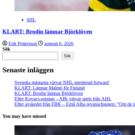
SHL
KLART: Brodin lämnar Björklöven
Erik Pettersson
augusti 6, 2026
Sök
Sök
Senaste inläggen
Svenska mästarna värvar NHL-meriterad forward
KLART: Lämnar Malmö för Finland
KLART: Brodin lämnar Björklöven
Efter Kovacs-soppan – AIK värvar spets från AHL
Efter avskedet från FBK – Emil Alba revanschsugen: ”Om de i
You may have missed