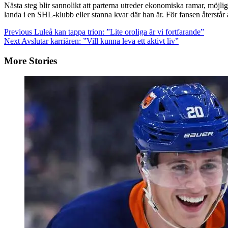
Nästa steg blir sannolikt att parterna utreder ekonomiska ramar, möjlig
landa i en SHL-klubb eller stanna kvar där han är. För fansen återstår at
Continue
Previous
Luleå kan tappa trion: ”Lite oroliga är vi fortfarande”
Next
Avslutar karriären: ”Vill kunna leva ett aktivt liv”
Reading
More Stories