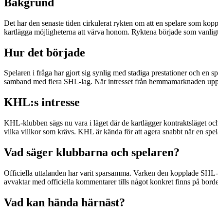
Bakgrund
Det har den senaste tiden cirkulerat rykten om att en spelare som koppl
kartlägga möjligheterna att värva honom. Ryktena började som vanligt i
Hur det började
Spelaren i fråga har gjort sig synlig med stadiga prestationer och en 
samband med flera SHL-lag. När intresset från hemmamarknaden upp
KHL:s intresse
KHL-klubben sägs nu vara i läget där de kartlägger kontraktsläget och
vilka villkor som krävs. KHL är kända för att agera snabbt när en spel
Vad säger klubbarna och spelaren?
Officiella uttalanden har varit sparsamma. Varken den kopplade SHL-klub
avvaktar med officiella kommentarer tills något konkret finns på bordet
Vad kan hända härnäst?