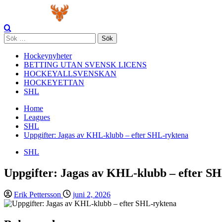
Skip
Primary
to
Menu
content
Sök
efter:
Hockeynyheter
BETTING UTAN SVENSK LICENS
HOCKEYALLSVENSKAN
HOCKEYETTAN
SHL
Home
Leagues
SHL
Uppgifter: Jagas av KHL-klubb – efter SHL-ryktena
SHL
Uppgifter: Jagas av KHL-klubb – efter S
Erik Pettersson
juni 2, 2026