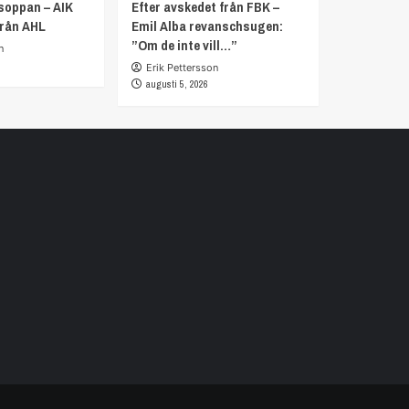
soppan – AIK
Efter avskedet från FBK –
från AHL
Emil Alba revanschsugen:
”Om de inte vill…”
n
Erik Pettersson
augusti 5, 2026