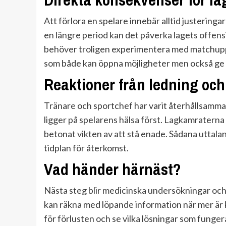
Att förlora en spelare innebär alltid justeringa
en längre period kan det påverka lagets offens
behöver troligen experimentera med matchupps
som både kan öppna möjligheter men också ge 
Reaktioner från ledning oc
Tränare och sportchef har varit återhållsamma
ligger på spelarens hälsa först. Lagkamraterna h
betonat vikten av att stå enade. Sådana uttalan
tidplan för återkomst.
Vad händer härnäst?
Nästa steg blir medicinska undersökningar oc
kan räkna med löpande information när mer är kl
för förlusten och se vilka lösningar som funger