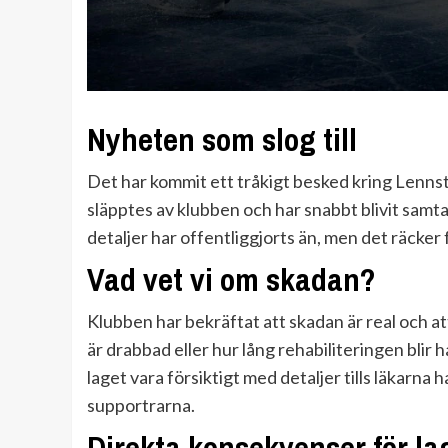
Nyheten som slog till
Det har kommit ett tråkigt besked kring Lennst
släpptes av klubben och har snabbt blivit samta
detaljer har offentliggjorts än, men det räcke
Vad vet vi om skadan?
Klubben har bekräftat att skadan är real och a
är drabbad eller hur lång rehabiliteringen blir h
laget vara försiktigt med detaljer tills läkarna h
supportrarna.
Direkta konsekvenser för la