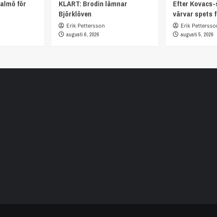
almö för
KLART: Brodin lämnar
Efter Kovacs-
Björklöven
värvar spets 
Erik Pettersson
Erik Pettersso
augusti 6, 2026
augusti 5, 2026