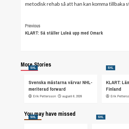
metodisk rehab så att han kan komma tillbaka st
Continue
Previous
KLART: Så ställer Luleå upp med Omark
Reading
More Stories
SHL
SHL
Svenska mästarna värvar NHL-
KLART: Lä
meriterad forward
Finland
Erik Pettersson
augusti 6, 2026
Erik Petters
You may have missed
SHL
SHL