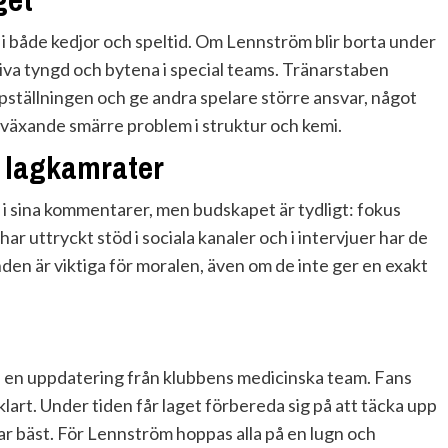
r i både kedjor och speltid. Om Lennström blir borta under
iva tyngd och bytena i special teams. Tränarstaben
tällningen och ge andra spelare större ansvar, något
växande smärre problem i struktur och kemi.
h lagkamrater
 i sina kommentarer, men budskapet är tydligt: fokus
ar uttryckt stöd i sociala kanaler och i intervjuer har de
den är viktiga för moralen, även om de inte ger en exakt
h en uppdatering från klubbens medicinska team. Fans
art. Under tiden får laget förbereda sig på att täcka upp
ar bäst. För Lennström hoppas alla på en lugn och