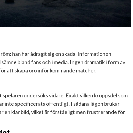
röm: han har ådragit sig en skada. Informationen
lsämne bland fans och i media. Ingen dramatik i form av
r för att skapa oro inför kommande matcher.
tt spelaren undersöks vidare. Exakt vilken kroppsdel som
ar inte specificerats offentligt. I sådana lägen brukar
ar en klar bild, vilket är förståeligt men frustrerande för
get