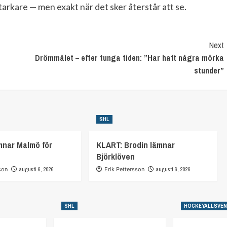
arkare — men exakt när det sker återstår att se.
Next
Drömmålet – efter tunga tiden: ”Har haft några mörka
stunder”
SHL
mnar Malmö för
KLART: Brodin lämnar
Björklöven
son
augusti 6, 2026
Erik Pettersson
augusti 6, 2026
SHL
HOCKEYALLSVE