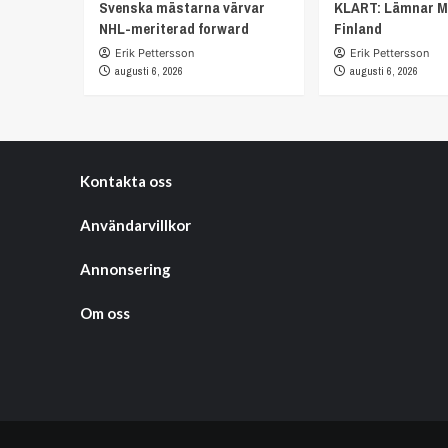
Svenska mästarna värvar
KLART: Lämnar M
NHL-meriterad forward
Finland
Erik Pettersson
Erik Pettersson
augusti 6, 2026
augusti 6, 2026
Kontakta oss
Användarvillkor
Annonsering
Om oss