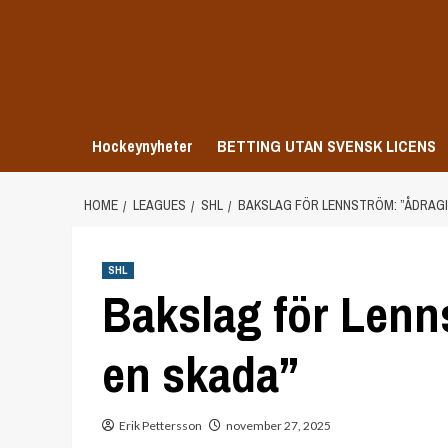
Skip
to
content
Hockeynyheter
BETTING UTAN SVENSK LICENS
HOME
LEAGUES
SHL
BAKSLAG FÖR LENNSTRÖM: ”ÅDRAGI
SHL
Bakslag för Lenn
en skada”
Erik Pettersson
november 27, 2025