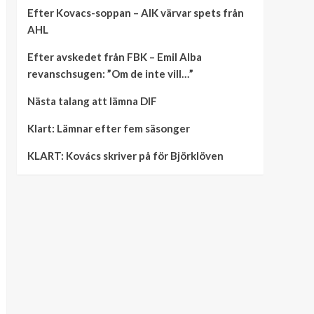
Efter Kovacs-soppan – AIK värvar spets från
AHL
Efter avskedet från FBK – Emil Alba
revanschsugen: ”Om de inte vill…”
Nästa talang att lämna DIF
Klart: Lämnar efter fem säsonger
KLART: Kovács skriver på för Björklöven