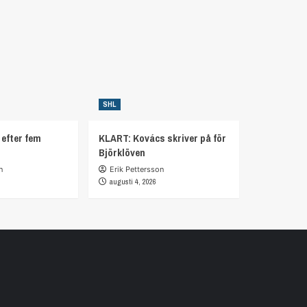
SHL
 efter fem
KLART: Kovács skriver på för
Björklöven
n
Erik Pettersson
augusti 4, 2026