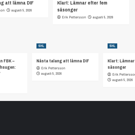
ng att lämna DIF
Klart: Lämnar efter fem
säsonger
son
augusti 5, 2026
Erik Pettersson
augusti 5, 2026
SHL
SHL
ån FBK –
Nästa talang att lämna DIF
Klart: Lämnar
chsugen:
säsonger
Erik Pettersson
”
augusti 5, 2026
Erik Pettersso
augusti 5, 2026