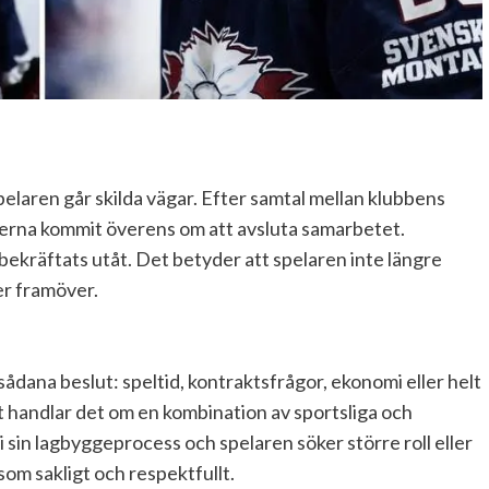
pelaren går skilda vägar. Efter samtal mellan klubbens
terna kommit överens om att avsluta samarbetet.
ekräftats utåt. Det betyder att spelaren inte längre
er framöver.
sådana beslut: speltid, kontraktsfrågor, ekonomi eller helt
let handlar det om en kombination av sportsliga och
l i sin lagbyggeprocess och spelaren söker större roll eller
om sakligt och respektfullt.