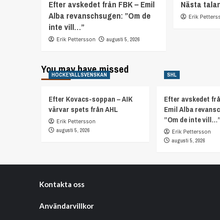
Efter avskedet från FBK – Emil
Nästa tala
Alba revanschsugen: ”Om de
Erik Petters
inte vill…”
Erik Pettersson
augusti 5, 2026
You may have missed
HOCKEYALLSVENSKAN
SHL
Efter Kovacs-soppan – AIK
Efter avskedet fr
värvar spets från AHL
Emil Alba revans
”Om de inte vill…
Erik Pettersson
augusti 5, 2026
Erik Pettersson
augusti 5, 2026
Kontakta oss
Användarvillkor