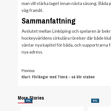
man vill stärka laget innan nästa säsong. Båda 
väg framåt.
Sammanfattning
Avslutet mellan Linköping och spelaren är bekräf
hockeyvärldens cirkulära rörelser där både klu
väntar nya kapitel för båda, och supportrarna f
nya adress.
Continue
Previous
Klart: Förlänger med Timrå – så blir staben
Reading
More Stories
SHL
SHL