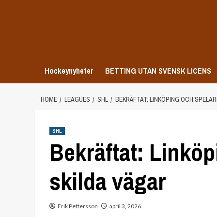
Skip
to
content
Hockeynyheter
BETTING UTAN SVENSK LICENS
HOME
LEAGUES
SHL
BEKRÄFTAT: LINKÖPING OCH SPELAR
SHL
Bekräftat: Linköp
skilda vägar
Erik Pettersson
april 3, 2026