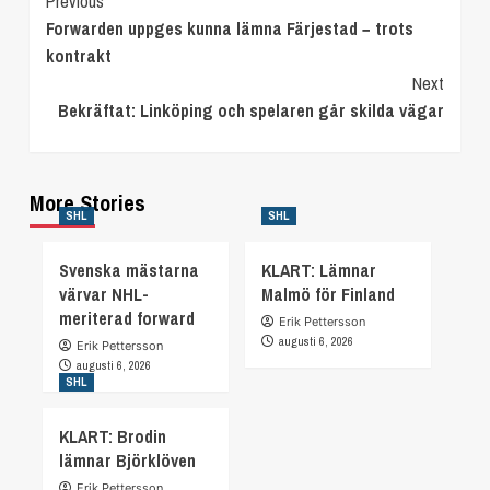
Continue
Previous
Forwarden uppges kunna lämna Färjestad − trots
Reading
kontrakt
Next
Bekräftat: Linköping och spelaren går skilda vägar
More Stories
SHL
SHL
Svenska mästarna
KLART: Lämnar
värvar NHL-
Malmö för Finland
meriterad forward
Erik Pettersson
augusti 6, 2026
Erik Pettersson
augusti 6, 2026
SHL
KLART: Brodin
lämnar Björklöven
Erik Pettersson