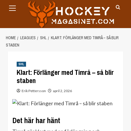
Primary
Skip
Menu
to
content
HOME
LEAGUES
SHL
KLART: FÖRLÄNGER MED TIMRÅ – SÅ BLIR
STABEN
SHL
Klart: Förlänger med Timrå – så blir
staben
Erik Pettersson
april 2, 2026
Det här har hänt