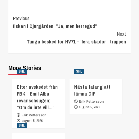
Continue
Previous
Ilskan i Djurgården: ”Ja, men herregud”
Reading
Next
Tunga besked för HV71 – flera skador i truppen
More Stories
SHL
SHL
Efter avskedet från
Nästa talang att
FBK – Emil Alba
lämna DIF
revanschsugen:
Erik Pettersson
”Om de inte vill…”
augusti 5, 2026
Erik Pettersson
augusti 5, 2026
SHL