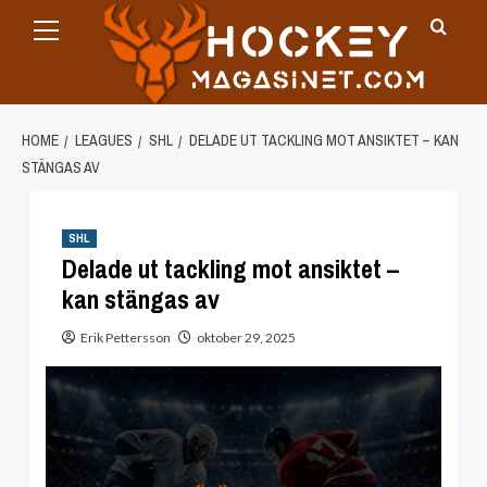
Primary
Skip
Menu
to
content
HOME
LEAGUES
SHL
DELADE UT TACKLING MOT ANSIKTET – KAN
STÄNGAS AV
SHL
Delade ut tackling mot ansiktet –
kan stängas av
Erik Pettersson
oktober 29, 2025