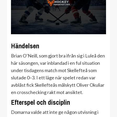
Händelsen
Brian O’Neill, som gjort bra ifrån sig i Luleå den
här säsongen, var inblandad i en ful situation
under tisdagens match mot Skellefteå som
slutade 0–3. I ett läge när spelet redan var
avblåst fick Skellefteås målskytt Oliver Okuliar
en crosschecking rakt mot ansiktet.
Efterspel och disciplin
Domarna valde att inte ge någon utvisning i