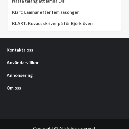
Nästa talang att lämna DIF
Klart: Lämnar efter fem säsonger
KLART: Kovács skriver på för Björklöven
Kontakta oss
Användarvillkor
Annonsering
Om oss
Copyright © All rights reserved.