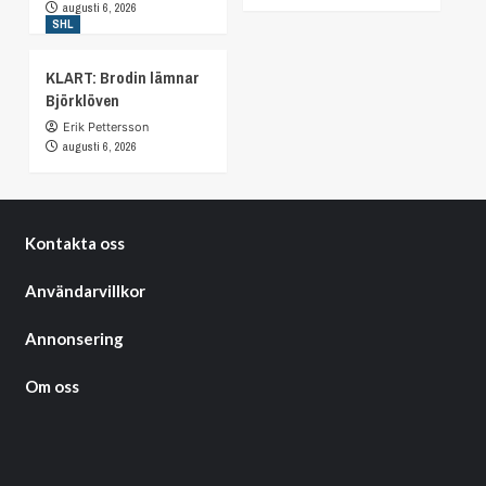
augusti 6, 2026
SHL
KLART: Brodin lämnar
Björklöven
Erik Pettersson
augusti 6, 2026
Kontakta oss
Användarvillkor
Annonsering
Om oss