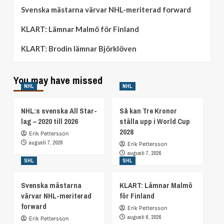
Svenska mästarna värvar NHL-meriterad forward
KLART: Lämnar Malmö för Finland
KLART: Brodin lämnar Björklöven
You may have missed
NHL
NHL
NHL:s svenska All Star-
Så kan Tre Kronor
lag – 2020 till 2026
ställa upp i World Cup
2028
Erik Pettersson
augusti 7, 2026
Erik Pettersson
augusti 7, 2026
SHL
SHL
Svenska mästarna
KLART: Lämnar Malmö
värvar NHL-meriterad
för Finland
forward
Erik Pettersson
augusti 6, 2026
Erik Pettersson