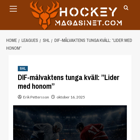
Primary
Skip
Menu
to
content
HOME
LEAGUES
SHL
DIF-MÅLVAKTENS TUNGA KVÄLL: ”LIDER MED
HONOM”
SHL
DIF-målvaktens tunga kväll: ”Lider
med honom”
Erik Pettersson
oktober 16, 2025