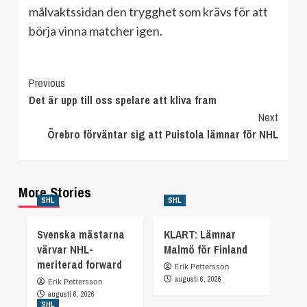
målvaktssidan den trygghet som krävs för att
börja vinna matcher igen.
Continue
Previous
Det är upp till oss spelare att kliva fram
Reading
Next
Örebro förväntar sig att Puistola lämnar för NHL
More Stories
SHL
SHL
Svenska mästarna
KLART: Lämnar
värvar NHL-
Malmö för Finland
meriterad forward
Erik Pettersson
augusti 6, 2026
Erik Pettersson
augusti 6, 2026
SHL