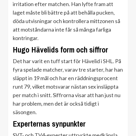
irritation efter matchen. Han lyfte fram att
laget måste bli bättre på att behålla pucken,
döda utvisningar och kontrollera mittzonen så
att motståndarna inte får så många farliga
kontringar.
Hugo Hävelids form och siffror
Det har varit en tuff start för Hävelid i SHL. På
fyra spelade matcher, varav tre starter, har han
släppt in 19 mål och har en räddningsprocent
runt 79, vilket motsvarar nästan sex insläppta
per match i snitt. Siffrorna visar att han just nu
har problem, men det är också tidigt i
säsongen.
Experternas synpunkter
SVT- och TV4-experter uttryckte medkänsla