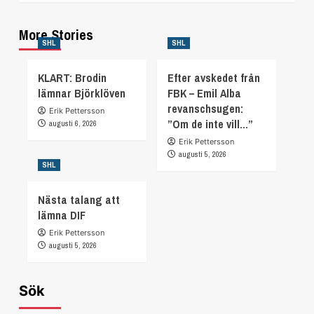
More Stories
SHL
SHL
KLART: Brodin
Efter avskedet från
lämnar Björklöven
FBK – Emil Alba
revanschsugen:
Erik Pettersson
”Om de inte vill…”
augusti 6, 2026
Erik Pettersson
augusti 5, 2026
SHL
Nästa talang att
lämna DIF
Erik Pettersson
augusti 5, 2026
Sök