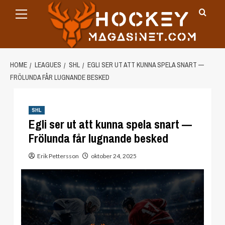
Primary
Skip
Menu
to
content
HOME
LEAGUES
SHL
EGLI SER UT ATT KUNNA SPELA SNART —
FRÖLUNDA FÅR LUGNANDE BESKED
SHL
Egli ser ut att kunna spela snart —
Frölunda får lugnande besked
Erik Pettersson
oktober 24, 2025