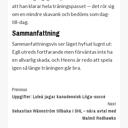
att han klarar hela träningspasset — det rör sig
om en mindre skavank och bedöms som dag-
till-dag.
Sammanfattning
Sammanfattningsvis ser läget hyfsat lugnt ut:
Egli utreds fortfarande men förväntas inte ha
en allvarlig skada, och Heens är redo att spela
igen så länge träningen går bra.
Continue
Previous
Uppgifter: Luleå jagar kanadensisk Liiga-succé
Reading
Next
Sebastian Wännström tillbaka i SHL – nära avtal med
Malmö Redhawks