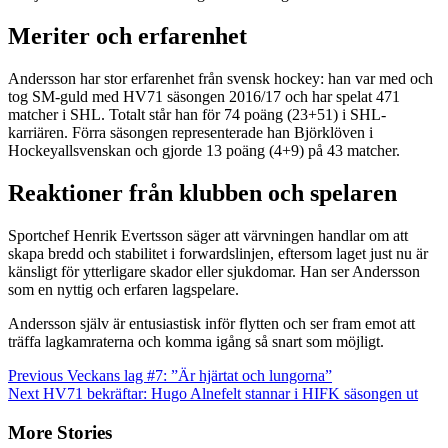
Meriter och erfarenhet
Andersson har stor erfarenhet från svensk hockey: han var med och
tog SM-guld med HV71 säsongen 2016/17 och har spelat 471
matcher i SHL. Totalt står han för 74 poäng (23+51) i SHL-
karriären. Förra säsongen representerade han Björklöven i
Hockeyallsvenskan och gjorde 13 poäng (4+9) på 43 matcher.
Reaktioner från klubben och spelaren
Sportchef Henrik Evertsson säger att värvningen handlar om att
skapa bredd och stabilitet i forwardslinjen, eftersom laget just nu är
känsligt för ytterligare skador eller sjukdomar. Han ser Andersson
som en nyttig och erfaren lagspelare.
Andersson själv är entusiastisk inför flytten och ser fram emot att
träffa lagkamraterna och komma igång så snart som möjligt.
Continue
Previous
Veckans lag #7: ”Är hjärtat och lungorna”
Next
HV71 bekräftar: Hugo Alnefelt stannar i HIFK säsongen ut
Reading
More Stories