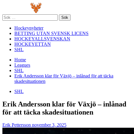
Skip
Primary
to
Menu
content
Sök
efter:
Hockeynyheter
BETTING UTAN SVENSK LICENS
HOCKEYALLSVENSKAN
HOCKEYETTAN
SHL
Home
Leagues
SHL
Erik Andersson klar för Växjö – inlånad för att täcka
skadesituationen
SHL
Erik Andersson klar för Växjö – inlånad
för att täcka skadesituationen
Erik Pettersson
november 3, 2025