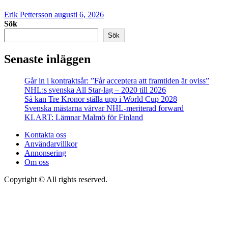
Erik Pettersson
augusti 6, 2026
Sök
Sök
Senaste inläggen
Går in i kontraktsår: ”Får acceptera att framtiden är oviss”
NHL:s svenska All Star-lag – 2020 till 2026
Så kan Tre Kronor ställa upp i World Cup 2028
Svenska mästarna värvar NHL-meriterad forward
KLART: Lämnar Malmö för Finland
Kontakta oss
Användarvillkor
Annonsering
Om oss
Copyright © All rights reserved.