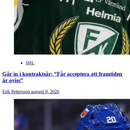
SHL
Går in i kontraktsår: ”Får acceptera att framtiden
är oviss”
Erik Pettersson
augusti 8, 2026