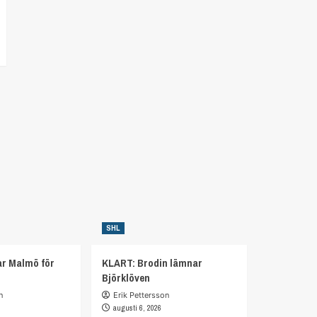
SHL
r Malmö för
KLART: Brodin lämnar
Björklöven
n
Erik Pettersson
augusti 6, 2026