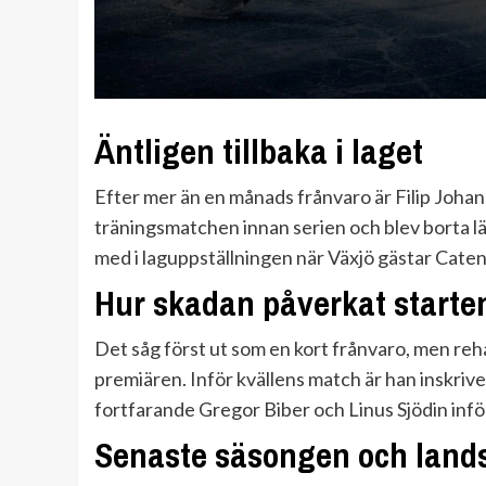
Äntligen tillbaka i laget
Efter mer än en månads frånvaro är Filip Johanss
träningsmatchen innan serien och blev borta l
med i laguppställningen när Växjö gästar Cate
Hur skadan påverkat starte
Det såg först ut som en kort frånvaro, men reh
premiären. Inför kvällens match är han inskrive
fortfarande Gregor Biber och Linus Sjödin inför 
Senaste säsongen och land