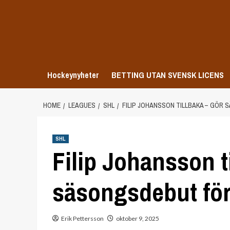
Skip
to
content
Hockeynyheter
BETTING UTAN SVENSK LICENS
HOME
LEAGUES
SHL
FILIP JOHANSSON TILLBAKA – GÖR
SHL
Filip Johansson t
säsongsdebut fö
Erik Pettersson
oktober 9, 2025