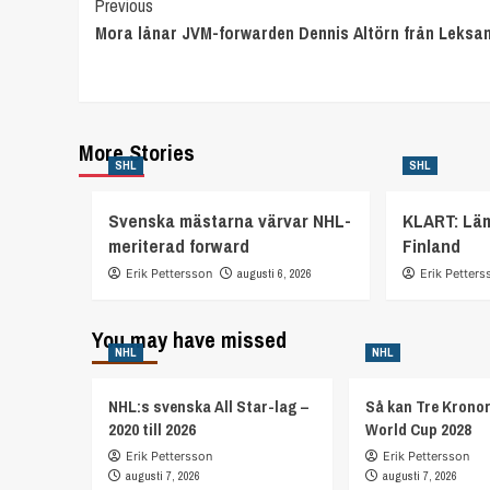
Continue
Previous
Mora lånar JVM-forwarden Dennis Altörn från Leksa
Reading
More Stories
SHL
SHL
Svenska mästarna värvar NHL-
KLART: Lä
meriterad forward
Finland
Erik Pettersson
augusti 6, 2026
Erik Petters
You may have missed
NHL
NHL
NHL:s svenska All Star-lag –
Så kan Tre Kronor
2020 till 2026
World Cup 2028
Erik Pettersson
Erik Pettersson
augusti 7, 2026
augusti 7, 2026