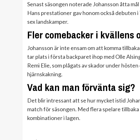
Senast säsongen noterade Johansson åtta mål o
Hans prestationer gav honom också debuten i T
sex landskamper.
Fler comebacker i kvällens
Johansson är inte ensam om att komma tillbaka
tar plats i första backparet ihop med Olle Alsi
Remi Elie, som plågats av skador under hösten
hjärnskakning.
Vad kan man förvänta sig?
Det blir intressant att se hur mycket istid Joha
match för säsongen. Med flera spelare tillbaka
kombinationer i lagen.