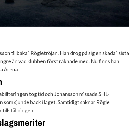
on tillbaka i Rögletröjan. Han drog på sig en skada i sista
ängre än vad klubben först räknade med. Nu finns han
na Arena.
n
abiliteringen tog tid och Johansson missade SHL-
n som sjunde back i laget. Samtidigt saknar Rögle
tillställningen.
slagsmeriter