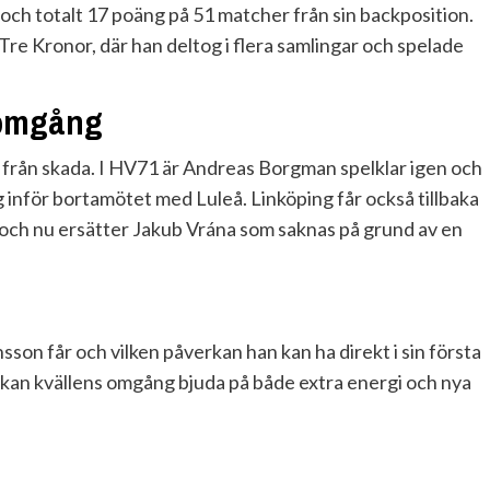
ch totalt 17 poäng på 51 matcher från sin backposition.
re Kronor, där han deltog i flera samlingar och spelade
 omgång
 från skada. I HV71 är Andreas Borgman spelklar igen och
ng inför bortamötet med Luleå. Linköping får också tillbaka
 och nu ersätter Jakub Vrána som saknas på grund av en
nsson får och vilken påverkan han kan ha direkt i sin första
 kan kvällens omgång bjuda på både extra energi och nya