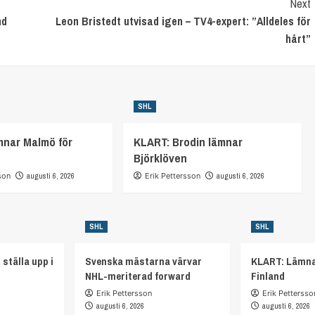
Next
nd
Leon Bristedt utvisad igen – TV4-expert: ”Alldeles för
hårt”
SHL
mnar Malmö för
KLART: Brodin lämnar
Björklöven
son
augusti 6, 2026
Erik Pettersson
augusti 6, 2026
SHL
SHL
 ställa upp i
Svenska mästarna värvar
KLART: Lämna
NHL-meriterad forward
Finland
Erik Pettersson
Erik Pettersso
augusti 6, 2026
augusti 6, 2026