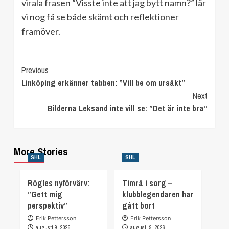
virala frasen ”Visste inte att jag bytt namn?” lär
vi nog få se både skämt och reflektioner
framöver.
Continue
Previous
Linköping erkänner tabben: ”Vill be om ursäkt”
Reading
Next
Bilderna Leksand inte vill se: ”Det är inte bra”
More Stories
SHL
SHL
Rögles nyförvärv:
Timrå i sorg –
”Gett mig
klubblegendaren har
perspektiv”
gått bort
Erik Pettersson
Erik Pettersson
augusti 9, 2026
augusti 9, 2026