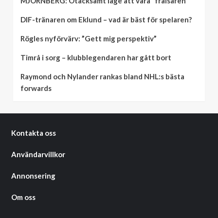
MJÖRNBERG: Otacksamt läge att vara ”frälsaren”
DIF-tränaren om Eklund – vad är bäst för spelaren?
Rögles nyförvärv: ”Gett mig perspektiv”
Timrå i sorg – klubblegendaren har gått bort
Raymond och Nylander rankas bland NHL:s bästa
forwards
Kontakta oss
Användarvillkor
Annonsering
Om oss