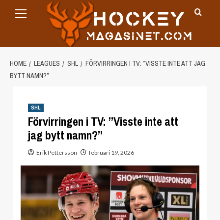
Primary
Skip
Menu
to
content
HOME
LEAGUES
SHL
FÖRVIRRINGEN I TV: ”VISSTE INTE ATT JAG
BYTT NAMN?”
SHL
Förvirringen i TV: ”Visste inte att
jag bytt namn?”
Erik Pettersson
februari 19, 2026