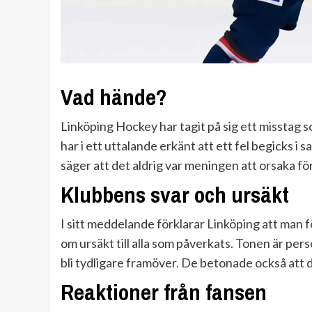
Vad hände?
Linköping Hockey har tagit på sig ett misstag
har i ett uttalande erkänt att ett fel begicks
säger att det aldrig var meningen att orsaka fö
Klubbens svar och ursäkt
I sitt meddelande förklarar Linköping att man f
om ursäkt till alla som påverkats. Tonen är perso
bli tydligare framöver. De betonade också att de
Reaktioner från fansen