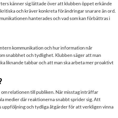
rters känner sig lättade över att klubben öppet erkände
kritiska och kräver konkreta förändringar snarare än ord.
munikationen hanterades och vad som kan förbättras i
g intern kommunikation och hur information når
m snabbhet och tydlighet. Klubben säger att man
ika liknande tabbar och att man ska arbeta mer proaktivt
?
m relationen till publiken. När misstag inträffar
ala medier där reaktionerna snabbt sprider sig. Att
s uppföljning och tydliga åtgärder för att verkligen vinna