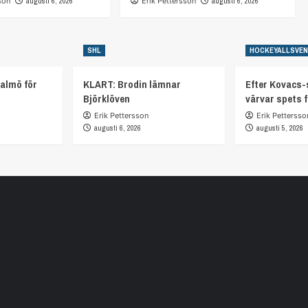
son
augusti 6, 2026
Erik Pettersson
augusti 6, 2026
SHL
HOCKEYALLSVE
almö för
KLART: Brodin lämnar
Efter Kovacs-
Björklöven
värvar spets 
Erik Pettersson
Erik Pettersso
augusti 6, 2026
augusti 5, 2026