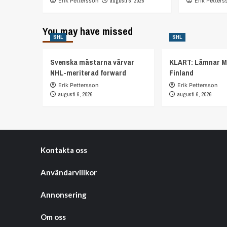
Erik Pettersson
augusti 6, 2026
Erik Petters
You may have missed
SHL
SHL
Svenska mästarna värvar
KLART: Lämnar M
NHL-meriterad forward
Finland
Erik Pettersson
Erik Pettersson
augusti 6, 2026
augusti 6, 2026
Kontakta oss
Användarvillkor
Annonsering
Om oss