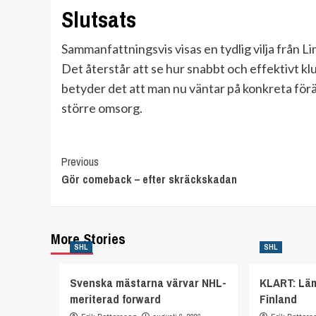
Slutsats
Sammanfattningsvis visas en tydlig vilja från Li
Det återstår att se hur snabbt och effektivt kl
betyder det att man nu väntar på konkreta för
större omsorg.
Continue
Previous
Gör comeback – efter skräckskadan
Reading
More Stories
SHL
SHL
Svenska mästarna värvar NHL-
KLART: Lä
meriterad forward
Finland