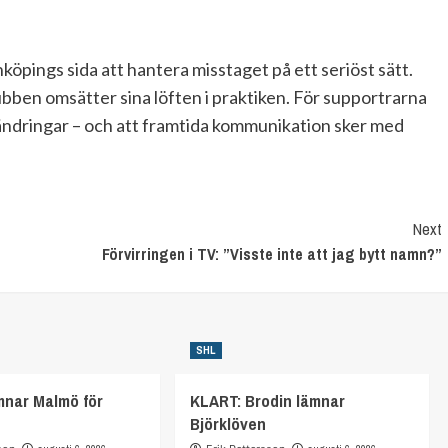
nköpings sida att hantera misstaget på ett seriöst sätt.
ubben omsätter sina löften i praktiken. För supportrarna
ändringar – och att framtida kommunikation sker med
Next
Förvirringen i TV: ”Visste inte att jag bytt namn?”
SHL
mnar Malmö för
KLART: Brodin lämnar
Björklöven