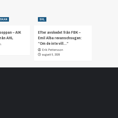
NSKAN
SHL
soppan – AIK
Efter avskedet från FBK –
från AHL
Emil Alba revanschsugen:
”Om de inte vill…”
n
Erik Pettersson
augusti 5, 2026