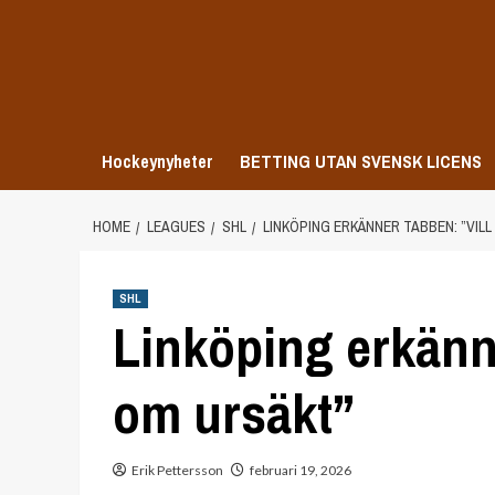
Skip
to
content
Hockeynyheter
BETTING UTAN SVENSK LICENS
HOME
LEAGUES
SHL
LINKÖPING ERKÄNNER TABBEN: ”VILL
SHL
Linköping erkänne
om ursäkt”
Erik Pettersson
februari 19, 2026