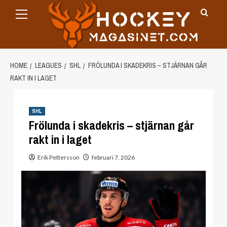
Primary
Skip
Menu
to
content
HOME
LEAGUES
SHL
FRÖLUNDA I SKADEKRIS – STJÄRNAN GÅR
RAKT IN I LAGET
SHL
Frölunda i skadekris – stjärnan går
rakt in i laget
Erik Pettersson
februari 7, 2026