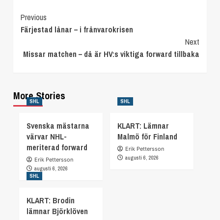
Continue
Previous
Färjestad lånar – i frånvarokrisen
Reading
Next
Missar matchen – då är HV:s viktiga forward tillbaka
More Stories
SHL
SHL
Svenska mästarna
KLART: Lämnar
värvar NHL-
Malmö för Finland
meriterad forward
Erik Pettersson
augusti 6, 2026
Erik Pettersson
augusti 6, 2026
SHL
KLART: Brodin
lämnar Björklöven