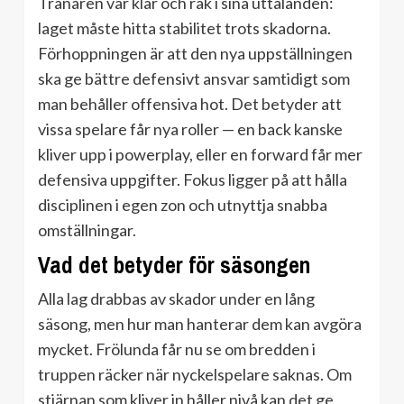
Tränaren var klar och rak i sina uttalanden:
laget måste hitta stabilitet trots skadorna.
Förhoppningen är att den nya uppställningen
ska ge bättre defensivt ansvar samtidigt som
man behåller offensiva hot. Det betyder att
vissa spelare får nya roller — en back kanske
kliver upp i powerplay, eller en forward får mer
defensiva uppgifter. Fokus ligger på att hålla
disciplinen i egen zon och utnyttja snabba
omställningar.
Vad det betyder för säsongen
Alla lag drabbas av skador under en lång
säsong, men hur man hanterar dem kan avgöra
mycket. Frölunda får nu se om bredden i
truppen räcker när nyckelspelare saknas. Om
stjärnan som kliver in håller nivå kan det ge