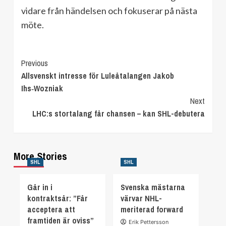
vidare från händelsen och fokuserar på nästa
möte.
Continue
Previous
Allsvenskt intresse för Luleåtalangen Jakob
Reading
Ihs‑Wozniak
Next
LHC:s stortalang får chansen – kan SHL-debutera
More Stories
SHL
SHL
Går in i
Svenska mästarna
kontraktsår: ”Får
värvar NHL-
acceptera att
meriterad forward
framtiden är oviss”
Erik Pettersson