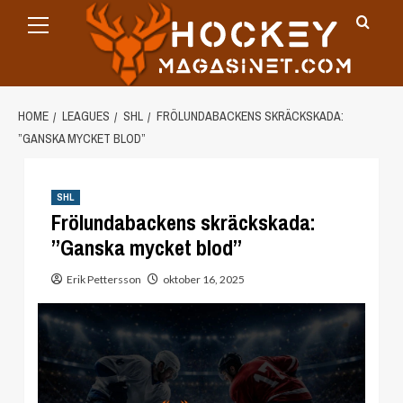
Primary
Skip
Menu
to
content
HOME
LEAGUES
SHL
FRÖLUNDABACKENS SKRÄCKSKADA:
”GANSKA MYCKET BLOD”
SHL
Frölundabackens skräckskada:
”Ganska mycket blod”
Erik Pettersson
oktober 16, 2025