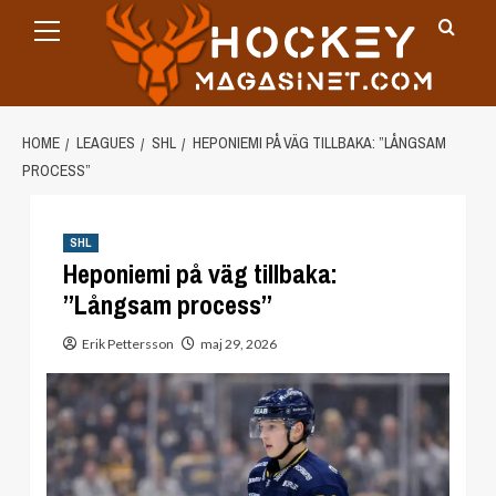
Primary
Skip
Menu
to
content
HOME
LEAGUES
SHL
HEPONIEMI PÅ VÄG TILLBAKA: ”LÅNGSAM
PROCESS”
SHL
Heponiemi på väg tillbaka:
”Långsam process”
Erik Pettersson
maj 29, 2026