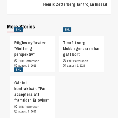
Henrik Zetterberg får tröjan hissad
More Stories
SHL
SHL
Rögles nyförvärv:
Timrå i sorg –
”Gett mig
klubblegendaren har
perspektiv”
gått bort
Erik Pettersson
Erik Pettersson
augusti 9, 2026
augusti 9, 2026
SHL
Går in i
kontraktsår: ”Får
acceptera att
framtiden är oviss”
Erik Pettersson
augusti 8, 2026