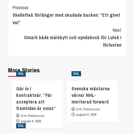
Continue
Previous
Skellefteå förlänger med skadade backen: ”Ett givet
Reading
val”
Next
Omark både målskytt och syndabock för Luleå i
förlusten
More Stories
SHL
SHL
Går in i
Svenska mästarna
kontraktsår: ”Får
värvar NHL-
acceptera att
meriterad forward
framtiden är oviss”
Erik Pettersson
augusti 6, 2026
Erik Pettersson
augusti 8, 2026
SHL