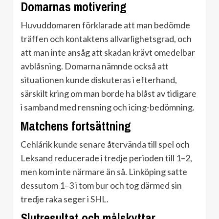
Domarnas motivering
Huvuddomaren förklarade att man bedömde
träffen och kontaktens allvarlighetsgrad, och
att man inte ansåg att skadan krävt omedelbar
avblåsning. Domarna nämnde också att
situationen kunde diskuteras i efterhand,
särskilt kring om man borde ha blåst av tidigare
i samband med rensning och icing-bedömning.
Matchens fortsättning
Cehlárik kunde senare återvända till spel och
Leksand reducerade i tredje perioden till 1–2,
men kom inte närmare än så. Linköping satte
dessutom 1–3 i tom bur och tog därmed sin
tredje raka seger i SHL.
Slutresultat och målskyttar