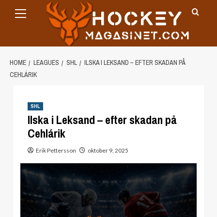
Primary
Skip
Menu
to
content
HOME
LEAGUES
SHL
ILSKA I LEKSAND – EFTER SKADAN PÅ
CEHLÁRIK
SHL
Ilska i Leksand – efter skadan på
Cehlárik
Erik Pettersson
oktober 9, 2025