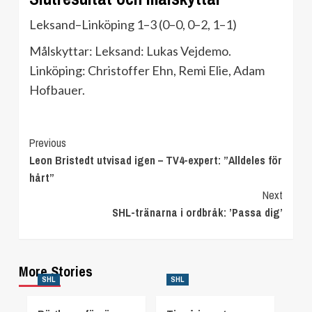
Leksand–Linköping 1–3 (0–0, 0–2, 1–1)
Målskyttar: Leksand: Lukas Vejdemo.
Linköping: Christoffer Ehn, Remi Elie, Adam
Hofbauer.
Continue
Previous
Leon Bristedt utvisad igen – TV4-expert: ”Alldeles för
Reading
hårt”
Next
SHL-tränarna i ordbråk: ’Passa dig’
More Stories
SHL
SHL