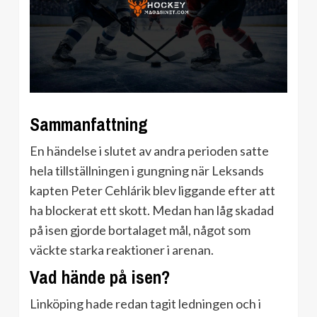
Sammanfattning
En händelse i slutet av andra perioden satte
hela tillställningen i gungning när Leksands
kapten Peter Cehlárik blev liggande efter att
ha blockerat ett skott. Medan han låg skadad
på isen gjorde bortalaget mål, något som
väckte starka reaktioner i arenan.
Vad hände på isen?
Linköping hade redan tagit ledningen och i