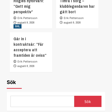
Rögles nyförvärv:
Timrå i sorg –
”Gett mig
klubblegendaren har
perspektiv”
gått bort
Erik Pettersson
Erik Pettersson
augusti 9, 2026
augusti 9, 2026
SHL
Går in i
kontraktsår: ”Får
acceptera att
framtiden är oviss”
Erik Pettersson
augusti 8, 2026
Sök
Sök