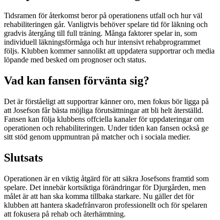
Tidsramen för återkomst beror på operationens utfall och hur väl
rehabiliteringen går. Vanligtvis behöver spelare tid för läkning och
gradvis återgång till full träning. Många faktorer spelar in, som
individuell läkningsförmåga och hur intensivt rehabprogrammet
följs. Klubben kommer sannolikt att uppdatera supportrar och media
löpande med besked om prognoser och status.
Vad kan fansen förvänta sig?
Det är förståeligt att supportrar känner oro, men fokus bör ligga på
att Josefson får bästa möjliga förutsättningar att bli helt återställd.
Fansen kan följa klubbens offciella kanaler för uppdateringar om
operationen och rehabiliteringen. Under tiden kan fansen också ge
sitt stöd genom uppmuntran på matcher och i sociala medier.
Slutsats
Operationen är en viktig åtgärd för att säkra Josefsons framtid som
spelare. Det innebär kortsiktiga förändringar för Djurgården, men
målet är att han ska komma tillbaka starkare. Nu gäller det för
klubben att hantera skadefrånvaron professionellt och för spelaren
att fokusera på rehab och återhämtning.