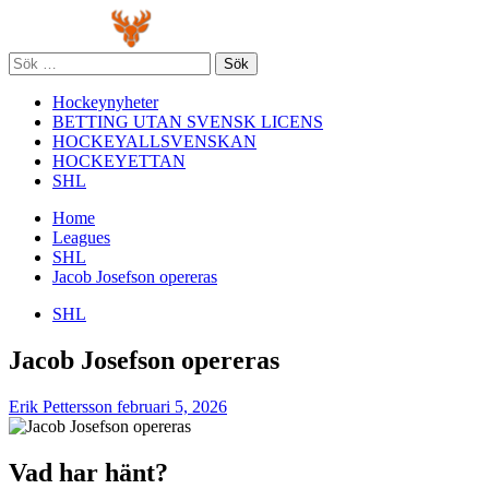
Skip
Primary
to
Menu
content
Sök
efter:
Hockeynyheter
BETTING UTAN SVENSK LICENS
HOCKEYALLSVENSKAN
HOCKEYETTAN
SHL
Home
Leagues
SHL
Jacob Josefson opereras
SHL
Jacob Josefson opereras
Erik Pettersson
februari 5, 2026
Vad har hänt?