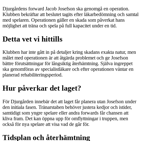
Djurgårdens forward Jacob Josefson ska genomgå en operation.
Klubben bekräftar att beslutet tagits efter läkarbedömning och samtal
med spelaren. Operationen gäller en skada som påverkat hans
möjlighet att träna och spela på full kapacitet under en tid.
Detta vet vi hittills
Klubben har inte gått in på detaljer kring skadans exakta natur, men
målet med operationen är att åtgärda problemet och ge Josefson
bättre förutsättningar för långsiktig återhämtning. Själva ingreppet
ska genomföras av specialistläkare och efter operationen väntar en
planerad rehabiliteringsperiod.
Hur påverkar det laget?
För Djurgården innebär det att laget får planera utan Josefson under
den initiala fasen. Tränarstaben behöver justera kedjor och istider,
samtidigt som yngre spelare eller andra forwards får chansen att
kliva fram. Det kan öppna upp för omflyttningar i truppen, men
också för nya spelare att visa vad de går för.
Tidsplan och återhämtning