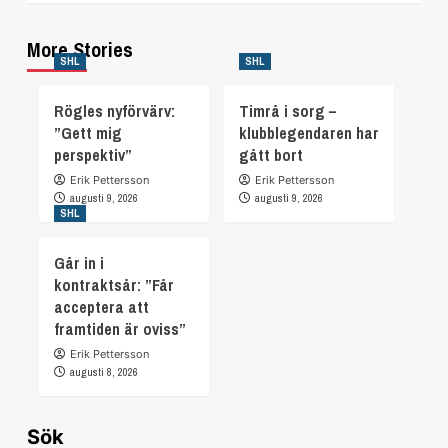
More Stories
SHL
SHL
Rögles nyförvärv:
Timrå i sorg –
”Gett mig
klubblegendaren har
perspektiv”
gått bort
Erik Pettersson
Erik Pettersson
augusti 9, 2026
augusti 9, 2026
SHL
Går in i
kontraktsår: ”Får
acceptera att
framtiden är oviss”
Erik Pettersson
augusti 8, 2026
Sök