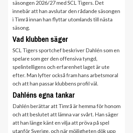
säsongen 2026/27 med SCL Tigers. Det
innebär att han avslutar den rådande säsongen
i Timrå innan han flyttar utomlands till nästa
säsong.
Vad klubben säger
SCL Tigers sportchef beskriver Dahlén som en
spelare som ger den offensiva tyngd,
spelintelligens och erfarenhet laget är ute
efter. Man lyfter också fram hans arbetsmoral
och att han passar klubbens profil väl.
Dahléns egna tankar
Dahlén berättar att Timrå är hemma för honom
och att beslutet att lämna var svårt. Han säger
att han länge känt en vilja att pröva på spel
utanför Sverige, och när möjligheten dök upp