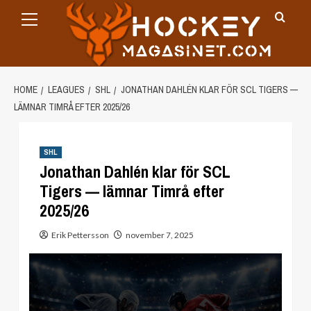
Primary
Skip
Menu
to
content
HOME
LEAGUES
SHL
JONATHAN DAHLÉN KLAR FÖR SCL TIGERS —
LÄMNAR TIMRÅ EFTER 2025/26
SHL
Jonathan Dahlén klar för SCL
Tigers — lämnar Timrå efter
2025/26
Erik Pettersson
november 7, 2025