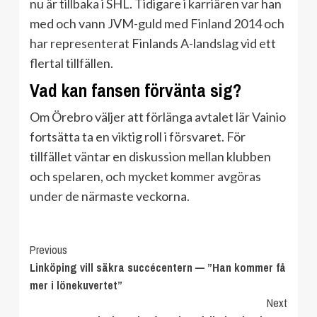
nu är tillbaka i SHL. Tidigare i karriären var han
med och vann JVM-guld med Finland 2014 och
har representerat Finlands A-landslag vid ett
flertal tillfällen.
Vad kan fansen förvänta sig?
Om Örebro väljer att förlänga avtalet lär Vainio
fortsätta ta en viktig roll i försvaret. För
tillfället väntar en diskussion mellan klubben
och spelaren, och mycket kommer avgöras
under de närmaste veckorna.
Continue
Previous
Linköping vill säkra succécentern — ”Han kommer få
Reading
mer i lönekuvertet”
Next