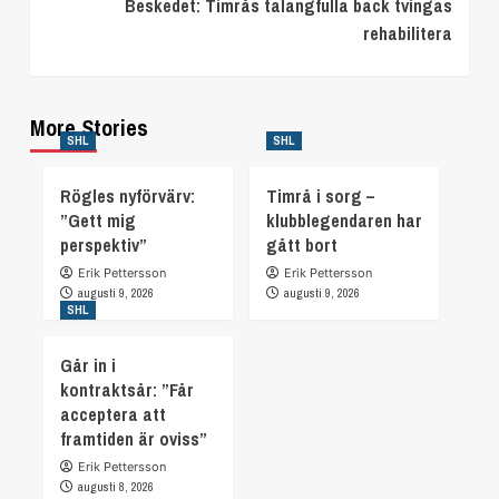
Beskedet: Timrås talangfulla back tvingas
rehabilitera
More Stories
SHL
SHL
Rögles nyförvärv:
Timrå i sorg –
”Gett mig
klubblegendaren har
perspektiv”
gått bort
Erik Pettersson
Erik Pettersson
augusti 9, 2026
augusti 9, 2026
SHL
Går in i
kontraktsår: ”Får
acceptera att
framtiden är oviss”
Erik Pettersson
augusti 8, 2026