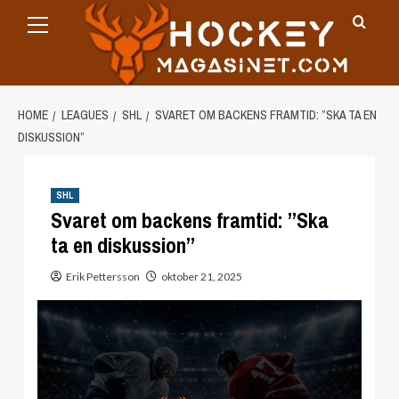
Primary
Skip
Menu
to
content
HOME
LEAGUES
SHL
SVARET OM BACKENS FRAMTID: ”SKA TA EN
DISKUSSION”
SHL
Svaret om backens framtid: ”Ska
ta en diskussion”
Erik Pettersson
oktober 21, 2025