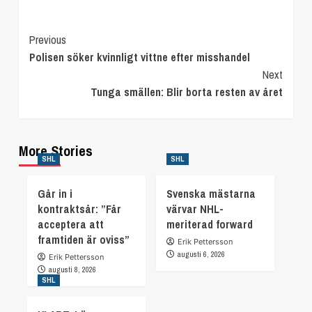
Continue
Previous
Polisen söker kvinnligt vittne efter misshandel
Reading
Next
Tunga smällen: Blir borta resten av året
More Stories
SHL
SHL
Går in i
Svenska mästarna
kontraktsår: ”Får
värvar NHL-
acceptera att
meriterad forward
framtiden är oviss”
Erik Pettersson
augusti 6, 2026
Erik Pettersson
augusti 8, 2026
SHL