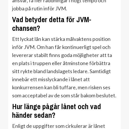
ansvar, få fler räddningar i högt tempo och
jobba på rutin inför JVM.
Vad betyder detta för JVM-
chansen?
Ett lyckat lån kan stärka målvaktens position
inför JVM. Om han får kontinuerligt spel och
levererar stabilt finns goda möjligheter att ta
en plats i truppen eller åtminstone förbättra
sitt rykte bland landslagets ledare. Samtidigt
innebär ett misslyckande i lånet att
konkurrensen kan bli tuffare, men risken ses
som acceptabel av de som står bakom beslutet.
Hur länge pågår lånet och vad
händer sedan?
Enligt de uppgifter som cirkulerar är lånet