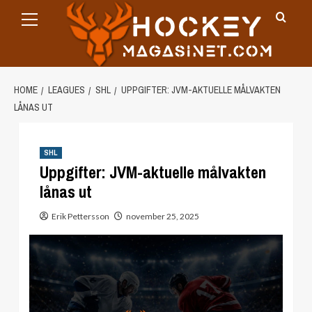
Primary
Skip
Menu
to
content
HOME
LEAGUES
SHL
UPPGIFTER: JVM-AKTUELLE MÅLVAKTEN
LÅNAS UT
SHL
Uppgifter: JVM-aktuelle målvakten
lånas ut
Erik Pettersson
november 25, 2025