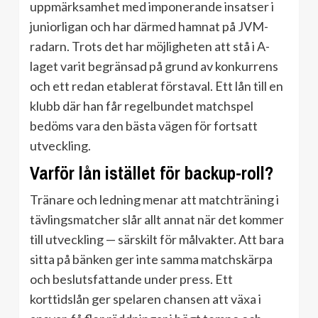
uppmärksamhet med imponerande insatser i
juniorligan och har därmed hamnat på JVM-
radarn. Trots det har möjligheten att stå i A-
laget varit begränsad på grund av konkurrens
och ett redan etablerat förstaval. Ett lån till en
klubb där han får regelbundet matchspel
bedöms vara den bästa vägen för fortsatt
utveckling.
Varför lån istället för backup-roll?
Tränare och ledning menar att matchträning i
tävlingsmatcher slår allt annat när det kommer
till utveckling — särskilt för målvakter. Att bara
sitta på bänken ger inte samma matchskärpa
och beslutsfattande under press. Ett
korttidslån ger spelaren chansen att växa i