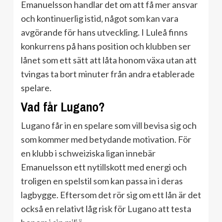
Emanuelsson handlar det om att få mer ansvar
och kontinuerlig istid, något som kan vara
avgörande för hans utveckling. I Luleå finns
konkurrens på hans position och klubben ser
lånet som ett sätt att låta honom växa utan att
tvingas ta bort minuter från andra etablerade
spelare.
Vad får Lugano?
Lugano får in en spelare som vill bevisa sig och
som kommer med betydande motivation. För
en klubb i schweiziska ligan innebär
Emanuelsson ett nytillskott med energi och
troligen en spelstil som kan passa in i deras
lagbygge. Eftersom det rör sig om ett lån är det
också en relativt låg risk för Lugano att testa