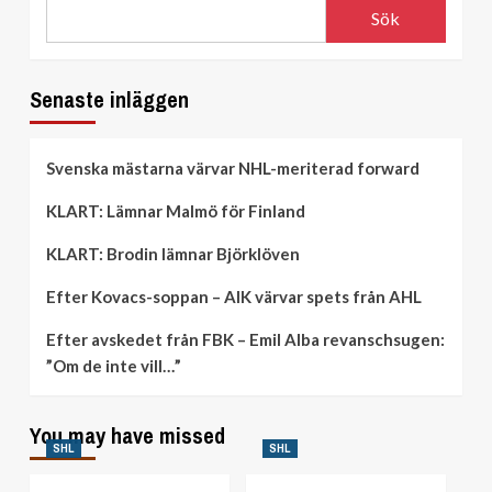
Sök
Senaste inläggen
Svenska mästarna värvar NHL-meriterad forward
KLART: Lämnar Malmö för Finland
KLART: Brodin lämnar Björklöven
Efter Kovacs-soppan – AIK värvar spets från AHL
Efter avskedet från FBK – Emil Alba revanschsugen:
”Om de inte vill…”
You may have missed
SHL
SHL