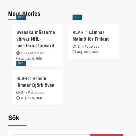
More Stories
SHL
SHL
Svenska mästarna
KLART: Lämnar
värvar NHL-
Malmö för Finland
meriterad forward
Erik Pettersson
augusti 6, 2026
Erik Pettersson
augusti 6, 2026
SHL
KLART: Brodin
lämnar Björklöven
Erik Pettersson
augusti 6, 2026
Sök