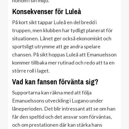
honom i sin miljö.
Konsekvenser för Luleå
På kort sikt tappar Luleå en del bredd i
truppen, men klubben har tydligt planerat för
situationen. Lånet ger också ekonomiskt och
sportsligt utrymme att ge andra spelare
chansen. På sikt hoppas Luleå att Emanuelsson
kommer tillbaka mer rutinad och redo att ta en
större roll i laget.
Vad kan fansen förvänta sig?
Supportarna kan räkna med att följa
Emanuelssons utveckling i Lugano under
låneperioden. Det blir intressant att se om han
får den speltid och det ansvar som förväntas,
och om prestationen där kan stärka hans