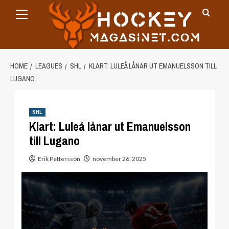
Primary
Skip
Menu
to
content
HOME
LEAGUES
SHL
KLART: LULEÅ LÅNAR UT EMANUELSSON TILL
LUGANO
SHL
Klart: Luleå lånar ut Emanuelsson
till Lugano
Erik Pettersson
november 26, 2025