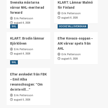
Svenska mästarna
KLART: Lämnar Malmö
värvar NHL-meriterad
för Finland
forward
Erik Pettersson
augusti 6, 2026
Erik Pettersson
augusti 6, 2026
SHL
HOCKEYALLSVENSKAN
KLART: Brodin lämnar
Efter Kovacs-soppan –
Björklöven
AIK värvar spets från
AHL
Erik Pettersson
augusti 6, 2026
Erik Pettersson
augusti 5, 2026
SHL
Efter avskedet från FBK
– Emil Alba
revanschsugen: ”Om
de inte vill…”
Erik Pettersson
augusti 5, 2026