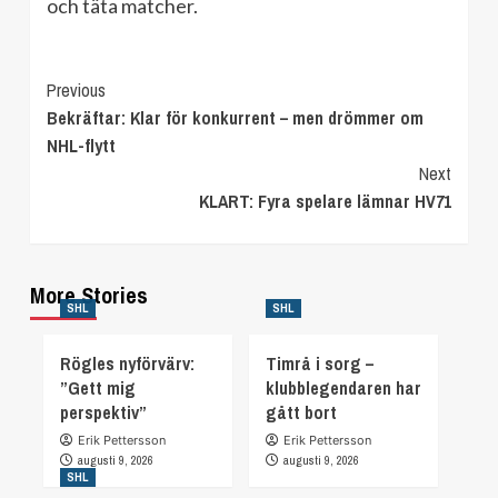
och täta matcher.
Continue
Previous
Bekräftar: Klar för konkurrent – men drömmer om
Reading
NHL-flytt
Next
KLART: Fyra spelare lämnar HV71
More Stories
SHL
SHL
Rögles nyförvärv:
Timrå i sorg –
”Gett mig
klubblegendaren har
perspektiv”
gått bort
Erik Pettersson
Erik Pettersson
augusti 9, 2026
augusti 9, 2026
SHL