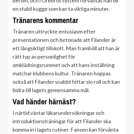
beröm, och i Örebros system förväntas han bli
en stabil kugge som kan ta viktiga minuter.
Tränarens kommentar
Tränaren uttryckte entusiasm efter
presentationen och betonade att Filander är
ett långsiktigt tillskott. Man framhöll att han är
rätt typ av personlighet för
omklädningsrummet och att hans inställning
matchar klubbens kultur. Tränaren hoppas
också att Filander snabbt hittar sin roll och kan
bidra till lagets gemensamma mål.
Vad händer härnäst?
I närtid väntar läkarundersökningar och
introduktionsträningar för att Filander ska
komma in i lagets rutiner. Fansen kan förvänta