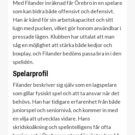
Med Filander inräknad får Örebro in en spelare
som kan bidra både offensivt och defensivt.
Han är känd för sin arbetskapacitet och sitt
lugn med pucken, vilket gör honom användbar i
pressade lägen. Klubben har uttalat att man
såg en möjlighet att stärka både kedjor och
boxplay, och Filander bedöms passa bra in i den
spelidén.
Spelarprofil
Filander beskriver sig själv som en lagspelare
som gillar fysiskt spel och att ta ansvar när det
behövs. Han har tidigare erfarenhet från både
juniorspel och seniornivå, och kommer in med
en vilja att utvecklas vidare. Hans
skridskoåkning och spelintelligens får ofta