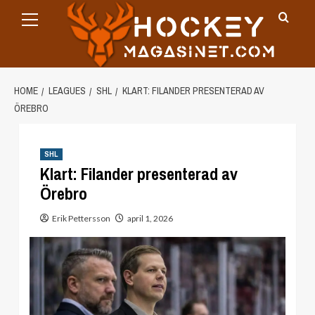
Primary
Skip
Menu
to
content
HOME
LEAGUES
SHL
KLART: FILANDER PRESENTERAD AV
ÖREBRO
SHL
Klart: Filander presenterad av
Örebro
Erik Pettersson
april 1, 2026