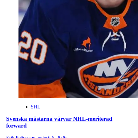
SHL
Svenska mästarna värvar NHL-meriterad
forward
Erik Pettersson
augusti 6, 2026