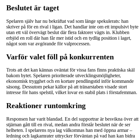
Beslutet är taget
Spelaren själv har nu bekräftat vad som länge spekulerats: han
skriver på för en rival i ligan. Det handlar inte om ett impulsivt byte
utan ett väl övervägt beslut där flera faktorer vägts in. Klubben
erbjöd en roll där han får mer istid och en tydlig position i laget,
något som var avgörande för valprocessen.
Varför valet föll på konkurrenten
Trots att det kan kännas oväntat för vissa fans finns praktiska skäl
bakom bytet. Spelaren prioriterade utvecklingsmöjligheter,
ekonomisk trygghet och en kortare pendlingstid inför kommande
säsong. Dessutom pekar källor på att tränarstaben visade stort
intresse för hans spelstil, vilket lovar en stabil plats i förstafemman.
Reaktioner runtomkring
Responsen har varit blandad. En del supportrar är besvikna över att
stjärnan gått till en rival, medan andra förstår beslutet när de ser
helheten. I spelarens nya lag välkomnas han med öppna armar –
ledning och lagkamrater uttrycker förväntan på vad han kan bidra