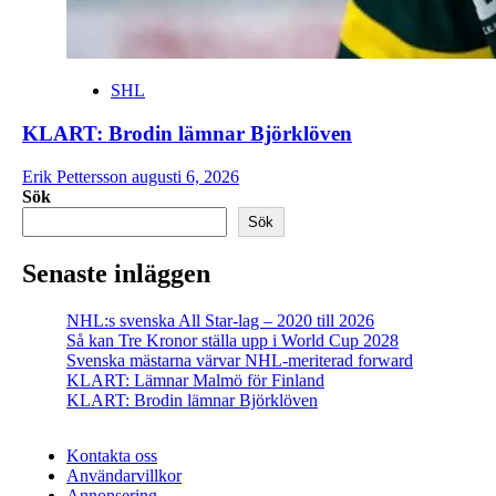
SHL
KLART: Brodin lämnar Björklöven
Erik Pettersson
augusti 6, 2026
Sök
Sök
Senaste inläggen
NHL:s svenska All Star-lag – 2020 till 2026
Så kan Tre Kronor ställa upp i World Cup 2028
Svenska mästarna värvar NHL-meriterad forward
KLART: Lämnar Malmö för Finland
KLART: Brodin lämnar Björklöven
Kontakta oss
Användarvillkor
Annonsering