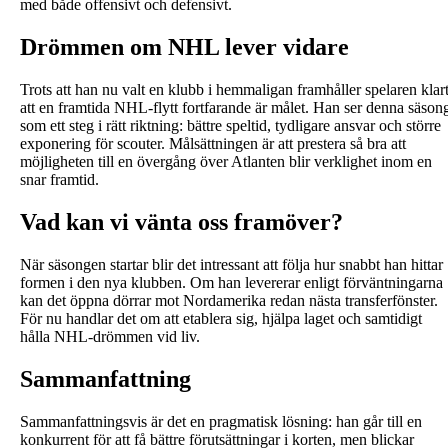
med både offensivt och defensivt.
Drömmen om NHL lever vidare
Trots att han nu valt en klubb i hemmaligan framhåller spelaren klar
att en framtida NHL-flytt fortfarande är målet. Han ser denna säson
som ett steg i rätt riktning: bättre speltid, tydligare ansvar och större
exponering för scouter. Målsättningen är att prestera så bra att
möjligheten till en övergång över Atlanten blir verklighet inom en
snar framtid.
Vad kan vi vänta oss framöver?
När säsongen startar blir det intressant att följa hur snabbt han hittar
formen i den nya klubben. Om han levererar enligt förväntningarna
kan det öppna dörrar mot Nordamerika redan nästa transferfönster.
För nu handlar det om att etablera sig, hjälpa laget och samtidigt
hålla NHL-drömmen vid liv.
Sammanfattning
Sammanfattningsvis är det en pragmatisk lösning: han går till en
konkurrent för att få bättre förutsättningar i korten, men blickar