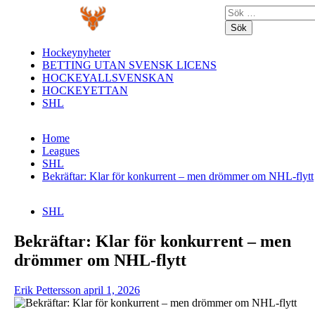
Skip
Primary
Sök
to
Menu
efter:
content
Hockeynyheter
BETTING UTAN SVENSK LICENS
HOCKEYALLSVENSKAN
HOCKEYETTAN
SHL
Home
Leagues
SHL
Bekräftar: Klar för konkurrent – men drömmer om NHL-flytt
SHL
Bekräftar: Klar för konkurrent – men
drömmer om NHL-flytt
Erik Pettersson
april 1, 2026