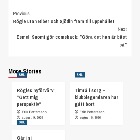
Continue
Previous
Rögle utan Biber och Sjödin fram till uppehållet
Reading
Next
Eemeli Suomi gör comeback: ”Göra det han är bäst
på”
More Stories
SHL
SHL
Rögles nyförvärv:
Timrå i sorg –
”Gett mig
klubblegendaren har
perspektiv”
gått bort
Erik Pettersson
Erik Pettersson
augusti 9, 2026
augusti 9, 2026
SHL
Går in i