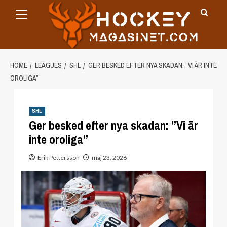
Primary
Skip
Menu
to
content
HOME
LEAGUES
SHL
GER BESKED EFTER NYA SKADAN: ”VI ÄR INTE
OROLIGA”
SHL
Ger besked efter nya skadan: ”Vi är
inte oroliga”
Erik Pettersson
maj 23, 2026