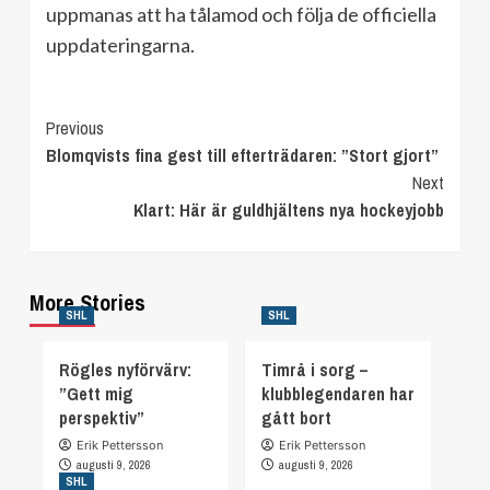
uppmanas att ha tålamod och följa de officiella
uppdateringarna.
Continue
Previous
Blomqvists fina gest till efterträdaren: ”Stort gjort”
Reading
Next
Klart: Här är guldhjältens nya hockeyjobb
More Stories
SHL
SHL
Rögles nyförvärv:
Timrå i sorg –
”Gett mig
klubblegendaren har
perspektiv”
gått bort
Erik Pettersson
Erik Pettersson
augusti 9, 2026
augusti 9, 2026
SHL