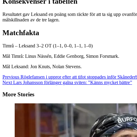
Konsekvenser i tabellen
Resultatet gav Leksand en poäng som räckte för att ta sig upp ovanf
målskillnaden av de tre lagen.
Matchfakta
Timrå – Leksand 3–2 OT (1–1, 0–0, 1–1, 1–0)
Mål Timrå: Linus Nässén, Eddie Genborg, Simon Forsmark.
Mål Leksand: Jon Knuts, Nolan Stevens.
Continue
Previous
Röglefansen i uppror efter att tifot stoppades inför Skåneder
Next
Lars Johansson förlänger galna sviten: ”Känns mycket bättre”
Reading
More Stories