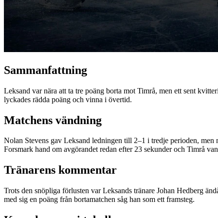
Sammanfattning
Leksand var nära att ta tre poäng borta mot Timrå, men ett sent kvitt
lyckades rädda poäng och vinna i övertid.
Matchens vändning
Nolan Stevens gav Leksand ledningen till 2–1 i tredje perioden, men 
Forsmark hand om avgörandet redan efter 23 sekunder och Timrå va
Tränarens kommentar
Trots den snöpliga förlusten var Leksands tränare Johan Hedberg ändå n
med sig en poäng från borta­matchen såg han som ett framsteg.