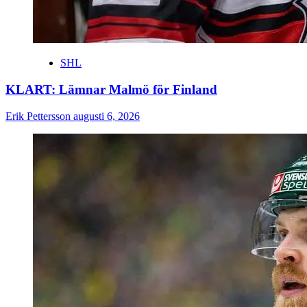
SHL
KLART: Lämnar Malmö för Finland
Erik Pettersson
augusti 6, 2026