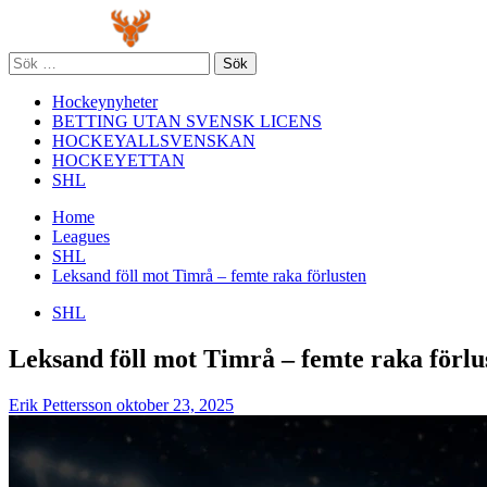
Skip
Primary
to
Menu
content
Sök
efter:
Hockeynyheter
BETTING UTAN SVENSK LICENS
HOCKEYALLSVENSKAN
HOCKEYETTAN
SHL
Home
Leagues
SHL
Leksand föll mot Timrå – femte raka förlusten
SHL
Leksand föll mot Timrå – femte raka förlu
Erik Pettersson
oktober 23, 2025