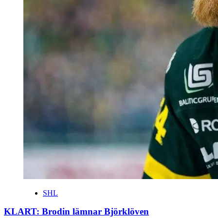
SHL
KLART: Brodin lämnar Björklöven