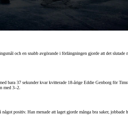
eringsmål och en snabb avgörande i förlängningen gjorde att det slutade
med bara 37 sekunder kvar kvitterade 18‑årige Eddie Genborg för Timrå
nn med 3–2.
ågot positiv. Han menade att laget gjorde många bra saker, jobbade hårt 