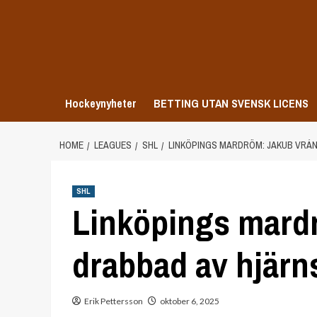
Skip
to
content
Hockeynyheter
BETTING UTAN SVENSK LICENS
HOME
LEAGUES
SHL
LINKÖPINGS MARDRÖM: JAKUB VRÁN
SHL
Linköpings mard
drabbad av hjärn
Erik Pettersson
oktober 6, 2025