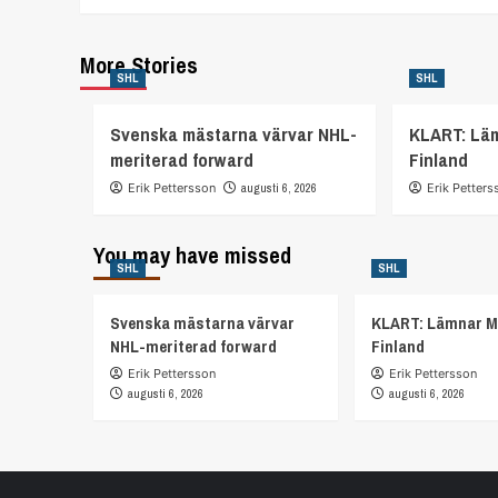
More Stories
SHL
SHL
Svenska mästarna värvar NHL-
KLART: Lä
meriterad forward
Finland
Erik Pettersson
augusti 6, 2026
Erik Petters
You may have missed
SHL
SHL
Svenska mästarna värvar
KLART: Lämnar M
NHL-meriterad forward
Finland
Erik Pettersson
Erik Pettersson
augusti 6, 2026
augusti 6, 2026