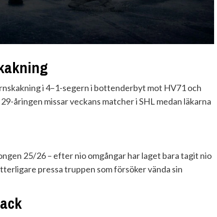
skakning
hjärnskakning i 4–1-segern i bottenderbyt mot HV71 och
t 29-åringen missar veckans matcher i SHL medan läkarna
ongen 25/26 – efter nio omgångar har laget bara tagit nio
tterligare pressa truppen som försöker vända sin
back