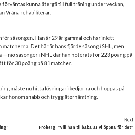
 förväntas kunna återgå till full träning under veckan,
an Vrána rehabiliterar.
inför säsongen. Han är 29 år gammal och har inlett
a matcherna. Det här är hans fjärde säsong i SHL, men
 — nio säsonger i NHL där han noterats för 223 poäng på
ått för 30 poäng på 81 matcher.
öping måste nu hitta lösningar i kedjorna och hoppas på
skar honom snabb och trygg återhämtning.
Next
ning”
Fröberg: ”Vill han tillbaka är vi öppna för det”