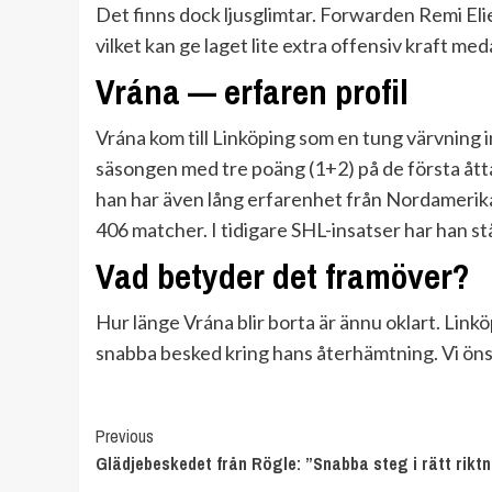
Det finns dock ljusglimtar. Forwarden Remi Elie
vilket kan ge laget lite extra offensiv kraft med
Vrána — erfaren profil
Vrána kom till Linköping som en tung värvning 
säsongen med tre poäng (1+2) på de första ått
han har även lång erfarenhet från Nordamerika
406 matcher. I tidigare SHL-insatser har han st
Vad betyder det framöver?
Hur länge Vrána blir borta är ännu oklart. Link
snabba besked kring hans återhämtning. Vi ön
Continue
Previous
Glädjebeskedet från Rögle: ”Snabba steg i rätt rikt
Reading