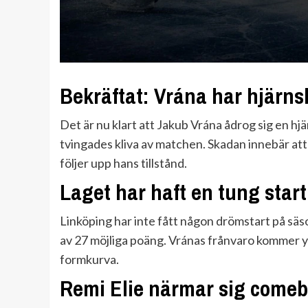
Bekräftat: Vrána har hjärn
Det är nu klart att Jakub Vrána ådrog sig en 
tvingades kliva av matchen. Skadan innebär at
följer upp hans tillstånd.
Laget har haft en tung start
Linköping har inte fått någon drömstart på säs
av 27 möjliga poäng. Vránas frånvaro kommer y
formkurva.
Remi Elie närmar sig come