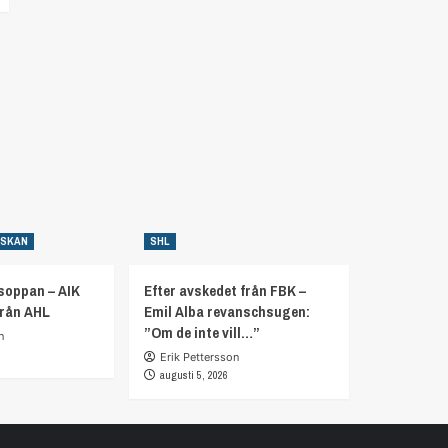
NSKAN
SHL
soppan – AIK
Efter avskedet från FBK –
från AHL
Emil Alba revanschsugen:
”Om de inte vill…”
n
Erik Pettersson
augusti 5, 2026