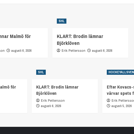
SHL
mnar Malmö för
KLART: Brodin lämnar
Björklöven
son
augusti 6, 2026
Erik Pettersson
augusti 6, 2026
SHL
HOCKEYALLSVE
almö för
KLART: Brodin lämnar
Efter Kovacs-
Björklöven
värvar spets 
Erik Pettersson
Erik Pettersso
augusti 6, 2026
augusti 5, 2026