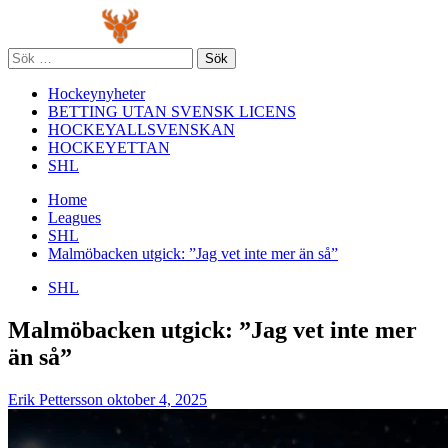
Skip
Primary
to
Menu
content
Sök
efter:
Hockeynyheter
BETTING UTAN SVENSK LICENS
HOCKEYALLSVENSKAN
HOCKEYETTAN
SHL
Home
Leagues
SHL
Malmöbacken utgick: ”Jag vet inte mer än så”
SHL
Malmöbacken utgick: ”Jag vet inte mer
än så”
Erik Pettersson
oktober 4, 2025