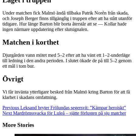
Läget i truppen
Under matchen fick Malmö ändå tillbaka Patrik Norén från skada,
och Joseph Berger finns tillgänglig i truppen efter att ha stått utanför
tidigare. Hur länge Barton blir borta återstår att se — Kollar hade
ingen närmare uppdatering efter slutsignalen.
Matchen i korthet
Djurgården vann mötet med 5–2 efter att ha vänt ett 1–2-underläge
till ledning i den andra perioden. I slutet ökade de på till 5–2 genom
ett mål i tom bur.
Övrigt
Vi får invänta ytterligare besked från Malmö kring Barton för att få
klarhet i skadans omfattning.
Continue
Previous
Leksand bryter Frölundas segersvit: ”Kämpar heroiskt”
Next
Mardrömssvacka för Luleå – sjätte förlusten på sju matcher
Reading
More Stories