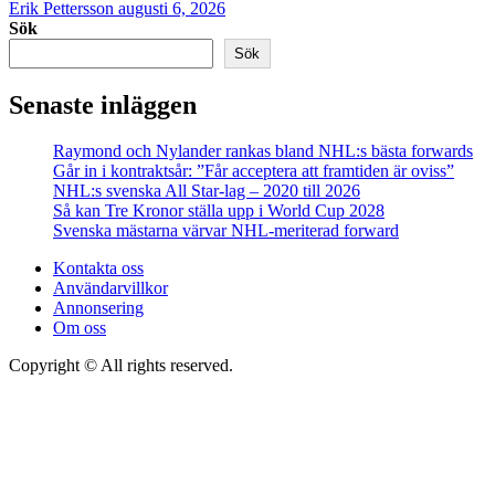
Erik Pettersson
augusti 6, 2026
Sök
Sök
Senaste inläggen
Raymond och Nylander rankas bland NHL:s bästa forwards
Går in i kontraktsår: ”Får acceptera att framtiden är oviss”
NHL:s svenska All Star-lag – 2020 till 2026
Så kan Tre Kronor ställa upp i World Cup 2028
Svenska mästarna värvar NHL-meriterad forward
Kontakta oss
Användarvillkor
Annonsering
Om oss
Copyright © All rights reserved.