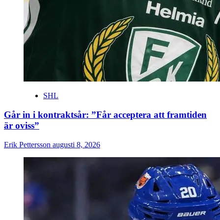
SHL
Går in i kontraktsår: ”Får acceptera att framtiden
är oviss”
Erik Pettersson
augusti 8, 2026