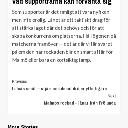
Vad supportrarna kan förvänta sig
Som supporter är det rimligt att vara nyfiken
men inte orolig. Lånet är ett taktiskt drag för
att stärka laget där det behövs och för att
skapa konkurrens om platserna. Håll ögonen på
matcherna framöver — det är där vi får svaret
på om den här rockaden blir en smart affär för
Malmö eller bara en kortsiktig tamp.
Continue
Previous
Luleås smäll – stjärnans debut dröjer ytterligare
Reading
Next
Malmös rockad – lånar från Frölunda
More Stories