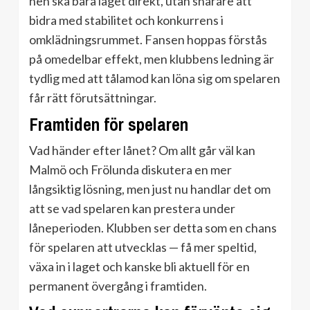
hen ska bära laget direkt, utan snarare att
bidra med stabilitet och konkurrens i
omklädningsrummet. Fansen hoppas förstås
på omedelbar effekt, men klubbens ledning är
tydlig med att tålamod kan löna sig om spelaren
får rätt förutsättningar.
Framtiden för spelaren
Vad händer efter lånet? Om allt går väl kan
Malmö och Frölunda diskutera en mer
långsiktig lösning, men just nu handlar det om
att se vad spelaren kan prestera under
låneperioden. Klubben ser detta som en chans
för spelaren att utvecklas — få mer speltid,
växa in i laget och kanske bli aktuell för en
permanent övergång i framtiden.