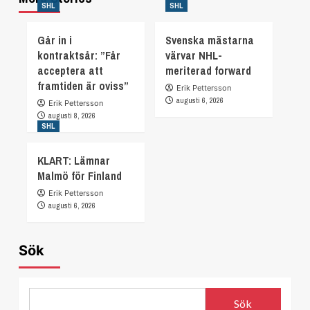
SHL
SHL
Går in i
Svenska mästarna
kontraktsår: ”Får
värvar NHL-
acceptera att
meriterad forward
framtiden är oviss”
Erik Pettersson
augusti 6, 2026
Erik Pettersson
augusti 8, 2026
SHL
KLART: Lämnar
Malmö för Finland
Erik Pettersson
augusti 6, 2026
Sök
Sök