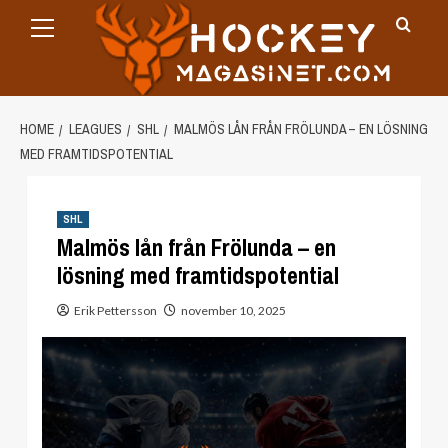
Primary
Skip
Menu
to
content
HOME
LEAGUES
SHL
MALMÖS LÅN FRÅN FRÖLUNDA – EN LÖSNING
MED FRAMTIDSPOTENTIAL
SHL
Malmös lån från Frölunda – en
lösning med framtidspotential
Erik Pettersson
november 10, 2025