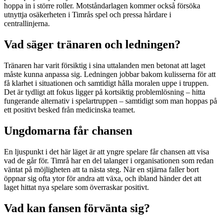
hoppa in i större roller. Motståndarlagen kommer också försöka
utnyttja osäkerheten i Timrås spel och pressa hårdare i
centrallinjerna.
Vad säger tränaren och ledningen?
Tränaren har varit försiktig i sina uttalanden men betonat att laget
måste kunna anpassa sig. Ledningen jobbar bakom kulisserna för att
få klarhet i situationen och samtidigt hålla moralen uppe i truppen.
Det är tydligt att fokus ligger på kortsiktig problemlösning – hitta
fungerande alternativ i spelartruppen – samtidigt som man hoppas på
ett positivt besked från medicinska teamet.
Ungdomarna får chansen
En ljuspunkt i det här läget är att yngre spelare får chansen att visa
vad de går för. Timrå har en del talanger i organisationen som redan
väntat på möjligheten att ta nästa steg. När en stjärna faller bort
öppnar sig ofta ytor för andra att växa, och ibland händer det att
laget hittat nya spelare som överraskar positivt.
Vad kan fansen förvänta sig?