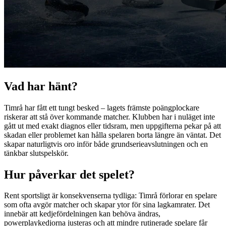
Vad har hänt?
Timrå har fått ett tungt besked – lagets främste poängplockare
riskerar att stå över kommande matcher. Klubben har i nuläget inte
gått ut med exakt diagnos eller tidsram, men uppgifterna pekar på att
skadan eller problemet kan hålla spelaren borta längre än väntat. Det
skapar naturligtvis oro inför både grundserieavslutningen och en
tänkbar slutspelskör.
Hur påverkar det spelet?
Rent sportsligt är konsekvenserna tydliga: Timrå förlorar en spelare
som ofta avgör matcher och skapar ytor för sina lagkamrater. Det
innebär att kedjefördelningen kan behöva ändras,
powerplaykedjorna justeras och att mindre rutinerade spelare får