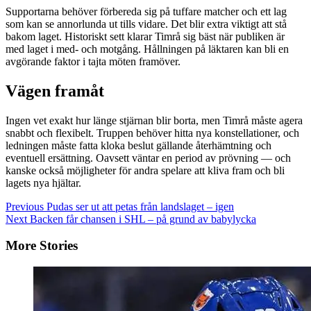
Supportarna behöver förbereda sig på tuffare matcher och ett lag
som kan se annorlunda ut tills vidare. Det blir extra viktigt att stå
bakom laget. Historiskt sett klarar Timrå sig bäst när publiken är
med laget i med- och motgång. Hållningen på läktaren kan bli en
avgörande faktor i tajta möten framöver.
Vägen framåt
Ingen vet exakt hur länge stjärnan blir borta, men Timrå måste agera
snabbt och flexibelt. Truppen behöver hitta nya konstellationer, och
ledningen måste fatta kloka beslut gällande återhämtning och
eventuell ersättning. Oavsett väntar en period av prövning — och
kanske också möjligheter för andra spelare att kliva fram och bli
lagets nya hjältar.
Continue
Previous
Pudas ser ut att petas från landslaget – igen
Next
Backen får chansen i SHL – på grund av babylycka
Reading
More Stories