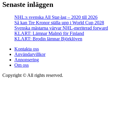
Senaste inläggen
NHL:s svenska All Star-lag – 2020 till 2026
Så kan Tre Kronor ställa upp i World Cup 2028
Svenska mästarna värvar NHL-meriterad forward
KLART: Lämnar Malmö för Finland
KLART: Brodin lämnar Björklöven
Kontakta oss
Användarvillkor
Annonsering
Om oss
Copyright © All rights reserved.