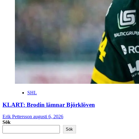
SHL
KLART: Brodin lämnar Björklöven
Erik Pettersson
augusti 6, 2026
Sök
Sök