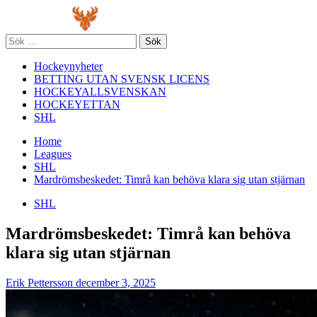
Skip
Primary
to
Menu
content
Sök
efter:
Hockeynyheter
BETTING UTAN SVENSK LICENS
HOCKEYALLSVENSKAN
HOCKEYETTAN
SHL
Home
Leagues
SHL
Mardrömsbeskedet: Timrå kan behöva klara sig utan stjärnan
SHL
Mardrömsbeskedet: Timrå kan behöva
klara sig utan stjärnan
Erik Pettersson
december 3, 2025