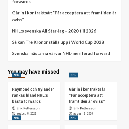
forwards
Går in i kontraktsår: ”Får acceptera att framtiden är
oviss”
NHL:s svenska All Star-lag – 2020 till 2026
Så kan Tre Kronor ställa upp i World Cup 2028
Svenska mästarna värvar NHL-meriterad forward
You may have missed
NHL
SHL
Raymond och Nylander
Går in i kontraktsår:
rankas bland NHL:s
”Får acceptera att
bästa forwards
framtiden är oviss”
Erik Pettersson
Erik Pettersson
augusti 8, 2026
augusti 8, 2026
NHL
NHL