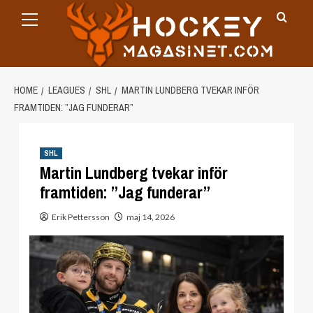
Primary
Skip
Menu
to
content
HOME
LEAGUES
SHL
MARTIN LUNDBERG TVEKAR INFÖR
FRAMTIDEN: ”JAG FUNDERAR”
SHL
Martin Lundberg tvekar inför
framtiden: ”Jag funderar”
Erik Pettersson
maj 14, 2026