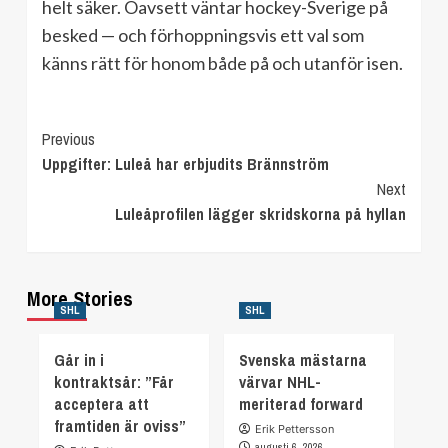
helt säker. Oavsett väntar hockey-Sverige på
besked — och förhoppningsvis ett val som
känns rätt för honom både på och utanför isen.
Continue
Previous
Uppgifter: Luleå har erbjudits Brännström
Reading
Next
Luleåprofilen lägger skridskorna på hyllan
More Stories
SHL
SHL
Går in i
Svenska mästarna
kontraktsår: ”Får
värvar NHL-
acceptera att
meriterad forward
framtiden är oviss”
Erik Pettersson
augusti 6, 2026