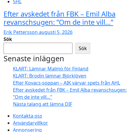
SHL
Efter avskedet från FBK – Emil Alba
revanschsugen: ”Om de inte vill…”
Erik Pettersson
augusti 5, 2026
Sök
Sök
Senaste inläggen
KLART: Lämnar Malmö för Finland
KLART: Brodin lämnar Björklöven
Efter Kovacs-soppan – AIK värvar spets från AHL
Efter avskedet från FBK – Emil Alba revanschsugen:
”Om de inte vill…”
Nästa talang att lämna DIF
Kontakta oss
Användarvillkor
Annonsering