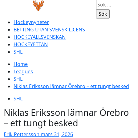
Skip
Primary
Sök
to
Menu
efter:
content
Hockeynyheter
BETTING UTAN SVENSK LICENS
HOCKEYALLSVENSKAN
HOCKEYETTAN
SHL
Home
Leagues
SHL
Niklas Eriksson lämnar Örebro – ett tungt besked
SHL
Niklas Eriksson lämnar Örebro
– ett tungt besked
Erik Pettersson
mars 31, 2026