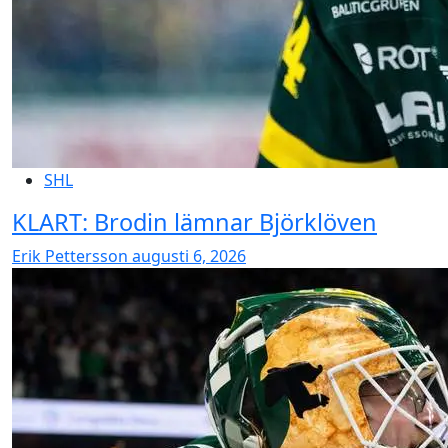
SHL
KLART: Brodin lämnar Björklöven
Erik Pettersson
augusti 6, 2026