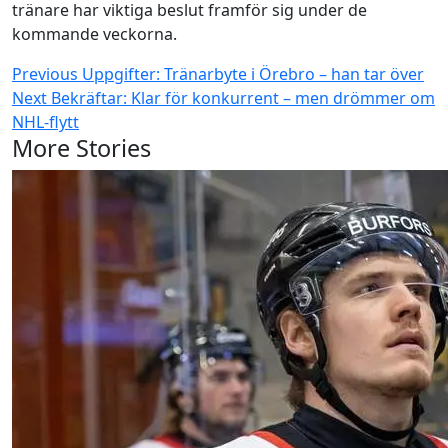
tränare har viktiga beslut framför sig under de
kommande veckorna.
Continue
Previous
Uppgifter: Tränarbyte i Örebro – han tar över
Next
Bekräftar: Klar för konkurrent – men drömmer om
Reading
NHL-flytt
More Stories