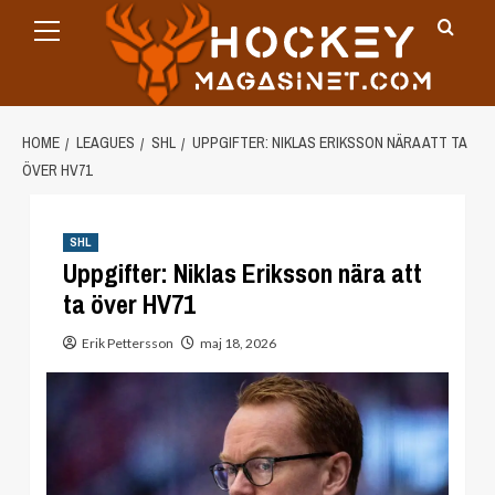
Primary
Skip
Menu
to
content
HOME
LEAGUES
SHL
UPPGIFTER: NIKLAS ERIKSSON NÄRA ATT TA
ÖVER HV71
SHL
Uppgifter: Niklas Eriksson nära att
ta över HV71
Erik Pettersson
maj 18, 2026