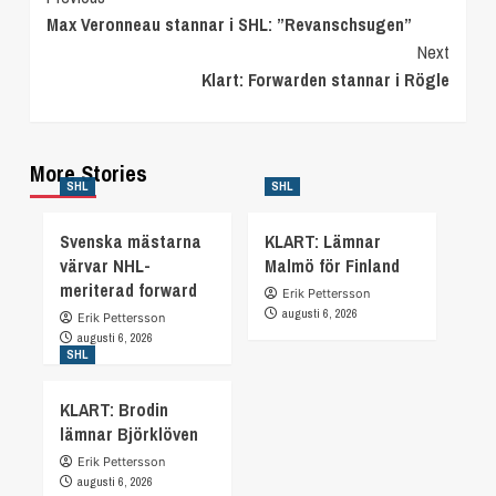
Max Veronneau stannar i SHL: ”Revanschsugen”
Reading
Next
Klart: Forwarden stannar i Rögle
More Stories
SHL
SHL
Svenska mästarna
KLART: Lämnar
värvar NHL-
Malmö för Finland
meriterad forward
Erik Pettersson
augusti 6, 2026
Erik Pettersson
augusti 6, 2026
SHL
KLART: Brodin
lämnar Björklöven
Erik Pettersson
augusti 6, 2026