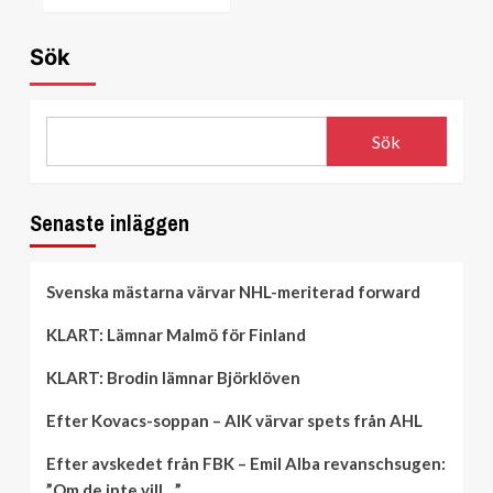
Sök
Sök
Senaste inläggen
Svenska mästarna värvar NHL-meriterad forward
KLART: Lämnar Malmö för Finland
KLART: Brodin lämnar Björklöven
Efter Kovacs-soppan – AIK värvar spets från AHL
Efter avskedet från FBK – Emil Alba revanschsugen:
”Om de inte vill…”